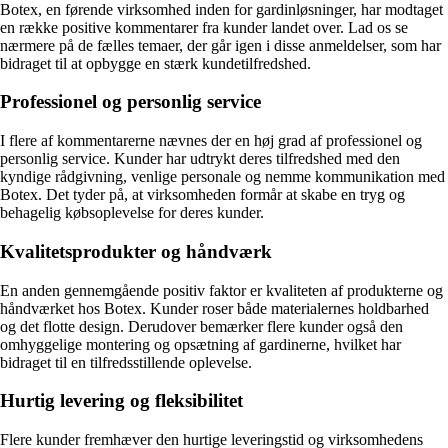
Botex, en førende virksomhed inden for gardinløsninger, har modtaget
en række positive kommentarer fra kunder landet over. Lad os se
nærmere på de fælles temaer, der går igen i disse anmeldelser, som har
bidraget til at opbygge en stærk kundetilfredshed.
Professionel og personlig service
I flere af kommentarerne nævnes der en høj grad af professionel og
personlig service. Kunder har udtrykt deres tilfredshed med den
kyndige rådgivning, venlige personale og nemme kommunikation med
Botex. Det tyder på, at virksomheden formår at skabe en tryg og
behagelig købsoplevelse for deres kunder.
Kvalitetsprodukter og håndværk
En anden gennemgående positiv faktor er kvaliteten af produkterne og
håndværket hos Botex. Kunder roser både materialernes holdbarhed
og det flotte design. Derudover bemærker flere kunder også den
omhyggelige montering og opsætning af gardinerne, hvilket har
bidraget til en tilfredsstillende oplevelse.
Hurtig levering og fleksibilitet
Flere kunder fremhæver den hurtige leveringstid og virksomhedens