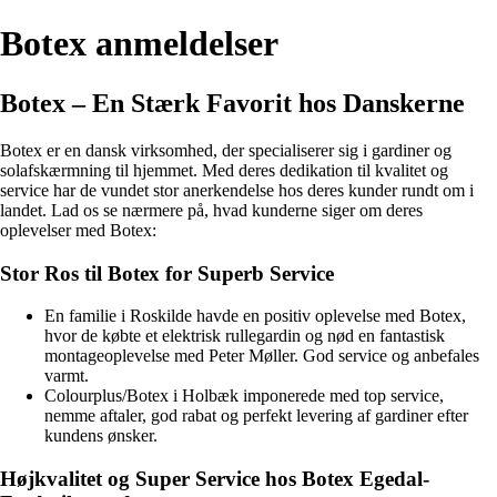
Botex anmeldelser
Botex – En Stærk Favorit hos Danskerne
Botex er en dansk virksomhed, der specialiserer sig i gardiner og
solafskærmning til hjemmet. Med deres dedikation til kvalitet og
service har de vundet stor anerkendelse hos deres kunder rundt om i
landet. Lad os se nærmere på, hvad kunderne siger om deres
oplevelser med Botex:
Stor Ros til Botex for Superb Service
En familie i Roskilde havde en positiv oplevelse med Botex,
hvor de købte et elektrisk rullegardin og nød en fantastisk
montageoplevelse med Peter Møller. God service og anbefales
varmt.
Colourplus/Botex i Holbæk imponerede med top service,
nemme aftaler, god rabat og perfekt levering af gardiner efter
kundens ønsker.
Højkvalitet og Super Service hos Botex Egedal-