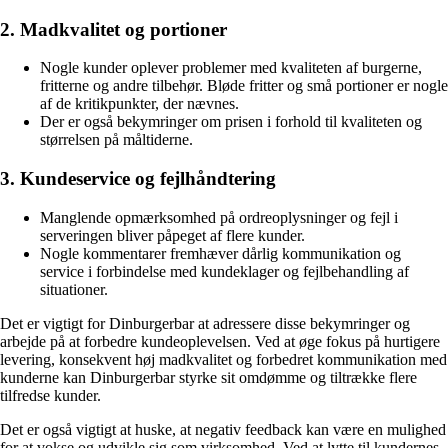
2. Madkvalitet og portioner
Nogle kunder oplever problemer med kvaliteten af burgerne,
fritterne og andre tilbehør. Bløde fritter og små portioner er nogle
af de kritikpunkter, der nævnes.
Der er også bekymringer om prisen i forhold til kvaliteten og
størrelsen på måltiderne.
3. Kundeservice og fejlhåndtering
Manglende opmærksomhed på ordreoplysninger og fejl i
serveringen bliver påpeget af flere kunder.
Nogle kommentarer fremhæver dårlig kommunikation og
service i forbindelse med kundeklager og fejlbehandling af
situationer.
Det er vigtigt for Dinburgerbar at adressere disse bekymringer og
arbejde på at forbedre kundeoplevelsen. Ved at øge fokus på hurtigere
levering, konsekvent høj madkvalitet og forbedret kommunikation med
kunderne kan Dinburgerbar styrke sit omdømme og tiltrække flere
tilfredse kunder.
Det er også vigtigt at huske, at negativ feedback kan være en mulighed
for at vokse og udvikle sig som virksomhed. Ved at lytte til kundernes