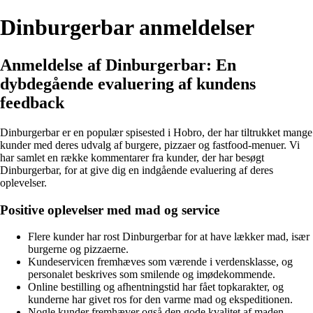
Dinburgerbar anmeldelser
Anmeldelse af Dinburgerbar: En
dybdegående evaluering af kundens
feedback
Dinburgerbar er en populær spisested i Hobro, der har tiltrukket mange
kunder med deres udvalg af burgere, pizzaer og fastfood-menuer. Vi
har samlet en række kommentarer fra kunder, der har besøgt
Dinburgerbar, for at give dig en indgående evaluering af deres
oplevelser.
Positive oplevelser med mad og service
Flere kunder har rost Dinburgerbar for at have lækker mad, især
burgerne og pizzaerne.
Kundeservicen fremhæves som værende i verdensklasse, og
personalet beskrives som smilende og imødekommende.
Online bestilling og afhentningstid har fået topkarakter, og
kunderne har givet ros for den varme mad og ekspeditionen.
Nogle kunder fremhæver også den gode kvalitet af maden,