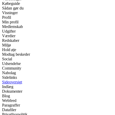
Købeguide
Sådan gør du
Visninger
Profil
Min profil
Medlemskab
Udgifter
Værdier
Redskaber
Miljø
Hold øje
Modtag beskeder
Social
Udsendelse
Community
Nabolag
Sidelinks
Sideoversigt
Indlæg
Dokumenter
Blog
Webfeed
Paragraffer
Datafiler
Privatlivspolitik