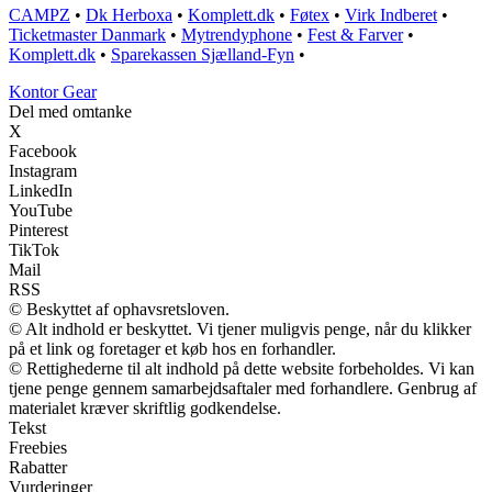
CAMPZ
•
Dk Herboxa
•
Komplett.dk
•
Føtex
•
Virk Indberet
•
Ticketmaster Danmark
•
Mytrendyphone
•
Fest & Farver
•
Komplett.dk
•
Sparekassen Sjælland-Fyn
•
Kontor Gear
Del med omtanke
X
Facebook
Instagram
LinkedIn
YouTube
Pinterest
TikTok
Mail
RSS
© Beskyttet af ophavsretsloven.
© Alt indhold er beskyttet. Vi tjener muligvis penge, når du klikker
på et link og foretager et køb hos en forhandler.
© Rettighederne til alt indhold på dette website forbeholdes. Vi kan
tjene penge gennem samarbejdsaftaler med forhandlere. Genbrug af
materialet kræver skriftlig godkendelse.
Tekst
Freebies
Rabatter
Vurderinger