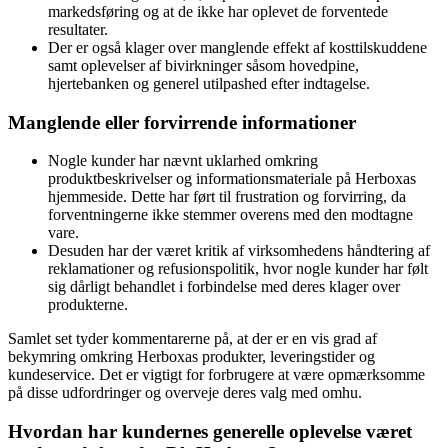
markedsføring og at de ikke har oplevet de forventede
resultater.
Der er også klager over manglende effekt af kosttilskuddene
samt oplevelser af bivirkninger såsom hovedpine,
hjertebanken og generel utilpashed efter indtagelse.
Manglende eller forvirrende informationer
Nogle kunder har nævnt uklarhed omkring
produktbeskrivelser og informationsmateriale på Herboxas
hjemmeside. Dette har ført til frustration og forvirring, da
forventningerne ikke stemmer overens med den modtagne
vare.
Desuden har der været kritik af virksomhedens håndtering af
reklamationer og refusionspolitik, hvor nogle kunder har følt
sig dårligt behandlet i forbindelse med deres klager over
produkterne.
Samlet set tyder kommentarerne på, at der er en vis grad af
bekymring omkring Herboxas produkter, leveringstider og
kundeservice. Det er vigtigt for forbrugere at være opmærksomme
på disse udfordringer og overveje deres valg med omhu.
Hvordan har kundernes generelle oplevelse været