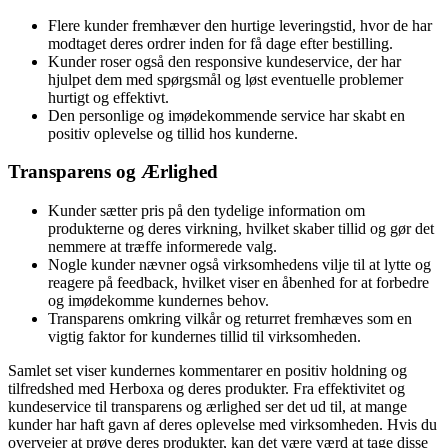
Flere kunder fremhæver den hurtige leveringstid, hvor de har
modtaget deres ordrer inden for få dage efter bestilling.
Kunder roser også den responsive kundeservice, der har
hjulpet dem med spørgsmål og løst eventuelle problemer
hurtigt og effektivt.
Den personlige og imødekommende service har skabt en
positiv oplevelse og tillid hos kunderne.
Transparens og Ærlighed
Kunder sætter pris på den tydelige information om
produkterne og deres virkning, hvilket skaber tillid og gør det
nemmere at træffe informerede valg.
Nogle kunder nævner også virksomhedens vilje til at lytte og
reagere på feedback, hvilket viser en åbenhed for at forbedre
og imødekomme kundernes behov.
Transparens omkring vilkår og returret fremhæves som en
vigtig faktor for kundernes tillid til virksomheden.
Samlet set viser kundernes kommentarer en positiv holdning og
tilfredshed med Herboxa og deres produkter. Fra effektivitet og
kundeservice til transparens og ærlighed ser det ud til, at mange
kunder har haft gavn af deres oplevelse med virksomheden. Hvis du
overvejer at prøve deres produkter, kan det være værd at tage disse