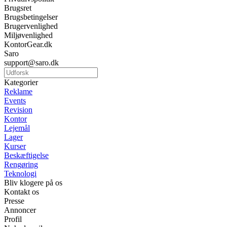
Brugsret
Brugsbetingelser
Brugervenlighed
Miljøvenlighed
KontorGear.dk
Saro
support@saro.dk
Kategorier
Reklame
Events
Revision
Kontor
Lejemål
Lager
Kurser
Beskæftigelse
Rengøring
Teknologi
Bliv klogere på os
Kontakt os
Presse
Annoncer
Profil