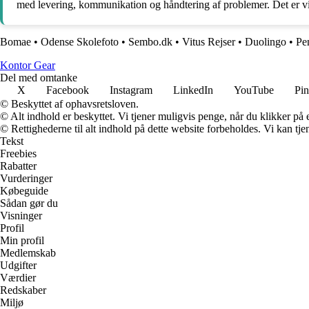
med levering, kommunikation og håndtering af problemer. Det er v
Bomae
•
Odense Skolefoto
•
Sembo.dk
•
Vitus Rejser
•
Duolingo
•
Pe
Kontor Gear
Del med omtanke
X
Facebook
Instagram
LinkedIn
YouTube
Pin
© Beskyttet af ophavsretsloven.
© Alt indhold er beskyttet. Vi tjener muligvis penge, når du klikker på e
© Rettighederne til alt indhold på dette website forbeholdes. Vi kan t
Tekst
Freebies
Rabatter
Vurderinger
Købeguide
Sådan gør du
Visninger
Profil
Min profil
Medlemskab
Udgifter
Værdier
Redskaber
Miljø