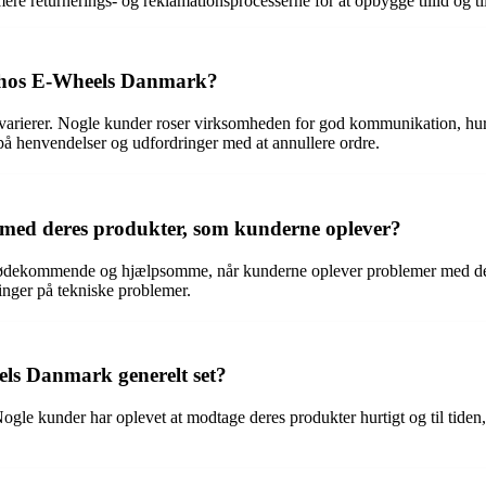
ere returnerings- og reklamationsprocesserne for at opbygge tillid og t
n hos E-Wheels Danmark?
ierer. Nogle kunder roser virksomheden for god kommunikation, hurt
på henvendelser og udfordringer med at annullere ordre.
ed deres produkter, som kunderne oplever?
imødekommende og hjælpsomme, når kunderne oplever problemer med dere
inger på tekniske problemer.
els Danmark generelt set?
le kunder har oplevet at modtage deres produkter hurtigt og til tiden