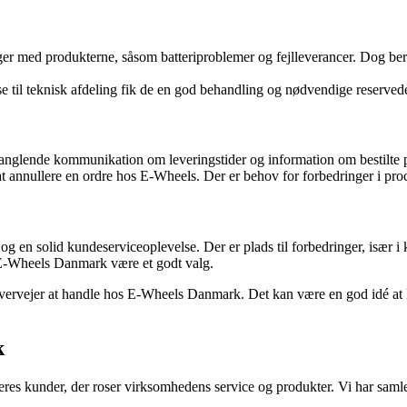
er med produkterne, såsom batteriproblemer og fejlleverancer. Dog beret
 til teknisk afdeling fik de en god behandling og nødvendige reservede
glende kommunikation om leveringstider og information om bestilte pro
 annullere en ordre hos E-Wheels. Der er behov for forbedringer i p
 og en solid kundeserviceoplevelse. Der er plads til forbedringer, især
n E-Wheels Danmark være et godt valg.
u overvejer at handle hos E-Wheels Danmark. Det kan være en god idé at
k
 kunder, der roser virksomhedens service og produkter. Vi har samlet n