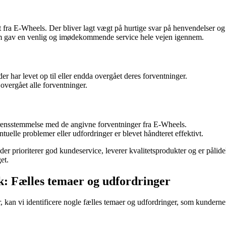
ra E-Wheels. Der bliver lagt vægt på hurtige svar på henvendelser og 
om gav en venlig og imødekommende service hele vejen igennem.
er har levet op til eller endda overgået deres forventninger.
overgået alle forventninger.
verensstemmelse med de angivne forventninger fra E-Wheels.
uelle problemer eller udfordringer er blevet håndteret effektivt.
er prioriterer god kundeservice, leverer kvalitetsprodukter og er pålidel
et.
: Fælles temaer og udfordringer
 kan vi identificere nogle fælles temaer og udfordringer, som kundern