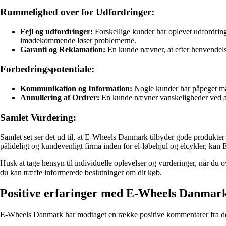
Rummelighed over for Udfordringer:
Fejl og udfordringer:
Forskellige kunder har oplevet udfordring
imødekommende løser problemerne.
Garanti og Reklamation:
En kunde nævner, at efter henvendelse
Forbedringspotentiale:
Kommunikation og Information:
Nogle kunder har påpeget man
Annullering af Ordrer:
En kunde nævner vanskeligheder ved at
Samlet Vurdering:
Samlet set ser det ud til, at E-Wheels Danmark tilbyder gode produkter
pålideligt og kundevenligt firma inden for el-løbehjul og elcykler, ka
Husk at tage hensyn til individuelle oplevelser og vurderinger, når d
du kan træffe informerede beslutninger om dit køb.
Positive erfaringer med E-Wheels Danmar
E-Wheels Danmark har modtaget en række positive kommentarer fra deres