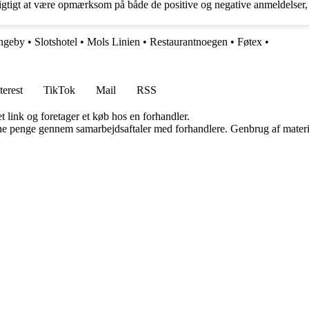
igtigt at være opmærksom på både de positive og negative anmeldelser
ngeby
•
Slotshotel
•
Mols Linien
•
Restaurantnoegen
•
Føtex
•
terest
TikTok
Mail
RSS
t link og foretager et køb hos en forhandler.
jene penge gennem samarbejdsaftaler med forhandlere. Genbrug af materi