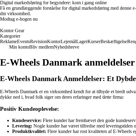
Digital markedsføring for begyndere: kom i gang online
Få en grundlæggende forståelse for digital markedsføring med denne e
din virksomhed.
Modtag e-bogen nu
Kontor Gear
Kategorier
Reklame
Events
Revision
Kontor
Lejemål
Lager
Kurser
Beskæftigelse
Ren
Min konto
Bliv medlem
Nyhedsbreve
E-Wheels Danmark anmeldelser
E-Wheels Danmark Anmeldelser: Et Dybde
E-Wheels Danmark er en virksomhed kendt for at tilbyde et bredt udval
dykke ned i, hvad folk siger om deres erfaringer med dette firma:
Positiv Kundeoplevelse:
Kundeservice:
Flere kunder har fremhævet den gode kundeservi
Levering:
Nogle kunder har været tilfredse med leveringstiden o
Produktkvalitet:
Flere kunder har rost kvaliteten af E-Wheels 