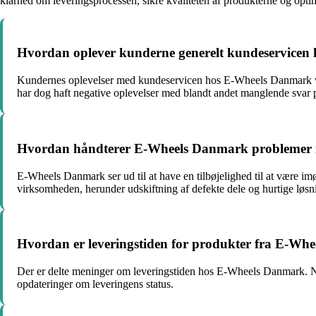
klarhed om leveringsprocessen, sikre kvaliteten af produkterne og optim
Hvordan oplever kunderne generelt kundeservice
Kundernes oplevelser med kundeservicen hos E-Wheels Danmark var
har dog haft negative oplevelser med blandt andet manglende svar 
Hvordan håndterer E-Wheels Danmark problemer m
E-Wheels Danmark ser ud til at have en tilbøjelighed til at være 
virksomheden, herunder udskiftning af defekte dele og hurtige løsn
Hvordan er leveringstiden for produkter fra E-Whe
Der er delte meninger om leveringstiden hos E-Wheels Danmark. Nog
opdateringer om leveringens status.