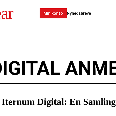
ar
Min konto
Nyhedsbreve
DIGITAL ANM
 Iternum Digital: En Samlin