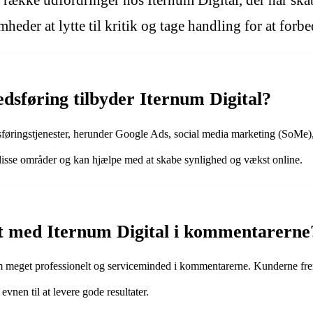
række udfordringer hos Iternum Digital, der har skabt
omheder at lytte til kritik og tage handling for at for
edsføring tilbyder Iternum Digital?
rkedsføringstjenester, herunder Google Ads, social media marketing (S
 disse områder og kan hjælpe med at skabe synlighed og vækst online.
t med Iternum Digital i kommentarerne
m meget professionelt og serviceminded i kommentarerne. Kunderne fr
vnen til at levere gode resultater.