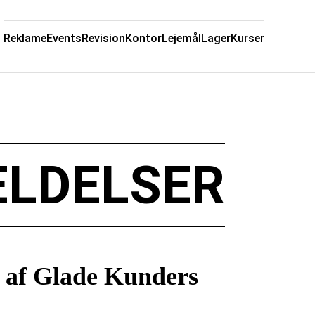
Reklame
Events
Revision
Kontor
Lejemål
Lager
Kurser
ELDELSER
g af Glade Kunders