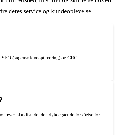
 utilfredshed, mistillid og skuffelse hos en
bedre deres service og kundeoplevelse.
oMe), SEO (søgemaskineoptimering) og CRO
?
emhæver blandt andet den dybdegående forståelse for