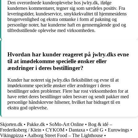
Den overordnede kundeoplevelse hos jwlry.dk, ifølge
kundernes kommentarer, tegner sig som særdeles positiv. Fra
leveringstider, kundeservice, smykkekvalitet til hjemmesidens
brugervenlighed og ekstra omtanke i form af pakning og
personlige noter, har kunderne haft en gennemgående god og
tilfredsstillende oplevelse med virksomheden.
Hvordan har kunder reageret på jwlry.dks evne
til at imødekomme specielle ønsker eller
ændringer i deres bestillinger?
Kunder har noteret sig jwlry.dks fleksibilitet og evne til at
imødekomme specielle ønsker eller ændringer i deres
bestillinger uden problemer. Flere har rost virksomheden for at
have rettet deres bestillinger uden besvær og sendt pakker med
personlige håndskrevne hilsener, hvilket har bidraget til en
ekstra god oplevelse.
Skjorten.dk
•
Pakke.dk
•
SoMo-Art Online
•
Bog & idé –
Frederiksberg / Klein
•
CYKOM
•
Dantaxa
•
Café G
•
Eurowings
•
Vikingpizza
•
Aalborg Street Food – The Lighthouse
•