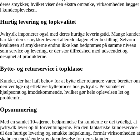
deres smykker, hvilket viser den ekstra omtanke, virksomheden lægger
i kundeoplevelsen.
Hurtig levering og topkvalitet
Jwlry.dk imponerer også med deres hurtige leveringstid. Mange kunder
har fået deres smykker leveret allerede dagen efter bestilling. Selvom
kvaliteten af smykkerne endnu ikke kan bedømmes på samme niveau
som service og levering, er der stor tilfredshed med udseendet og
designet af produkterne.
Bytte- og returservice i topklasse
Kunder, der har haft behov for at bytte eller returnere varer, beretter om
den venlige og effektive bytteproces hos jwlry.dk. Personalet er
hjælpsomt og imødekommende, hvilket gør hele oplevelsen let og
problemfri.
Opsummering
Med en samlet 10-stjernet bedømmelse fra kunderne er det tydeligt, at
jwlry.dk lever op til forventningerne. Fra den fantastiske kundeservice
til den hurtige levering og smukke indpakning, formår virksomheden at
skabe en enestående smykkeoplevelse for deres kunder.