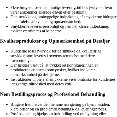
Flere brugere roser den hurtige leveringstid hos jwlry.dk, hvor
varer ankommer allerede dagen efter bestilling.
Den smukke og omhyggelige indpakning af smykkerne bidrager
til en følelse af kvalitet og opmærksomhed.
Smykkerne leveres personligt og i en høj klasse indpakning,
hvilket værdsættes af kunderne.
Kvalitetsprodukter og Opmærksomhed på Detaljer
Kunderne roser jwlry.dk for de smukke og kvalitetsrige
smykker, som leveres i overensstemmelse med deres
forventninger.
Der lægges vægt på, at trykket og konfigureringen af
produkterne er præcis som ønsket, hvilket indikerer
opmærksomhed på detaljerne.
Instruktioner til pleje af smykkerne viser omtanke for kundernes
langvarige tilfredshed med deres køb.
Nem Bestillingsproces og Professionel Behandling
Brugere fremhæver den nemme navigering på hjemmesiden,
klare priser og en problemfri betalings- og leveringsproces.
Professionel og hjælpsom behandling ved ombytning eller