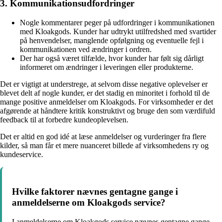
3. Kommunikationsudfordringer
Nogle kommentarer peger på udfordringer i kommunikationen
med Kloakgods. Kunder har udtrykt utilfredshed med svartider
på henvendelser, manglende opfølgning og eventuelle fejl i
kommunikationen ved ændringer i ordren.
Der har også været tilfælde, hvor kunder har følt sig dårligt
informeret om ændringer i leveringen eller produkterne.
Det er vigtigt at understrege, at selvom disse negative oplevelser er
blevet delt af nogle kunder, er det stadig en minoritet i forhold til de
mange positive anmeldelser om Kloakgods. For virksomheder er det
afgørende at håndtere kritik konstruktivt og bruge den som værdifuld
feedback til at forbedre kundeoplevelsen.
Det er altid en god idé at læse anmeldelser og vurderinger fra flere
kilder, så man får et mere nuanceret billede af virksomhedens ry og
kundeservice.
Hvilke faktorer nævnes gentagne gange i
anmeldelserne om Kloakgods service?
I anmeldelserne om Kloakgods service nævnes gentagne gange