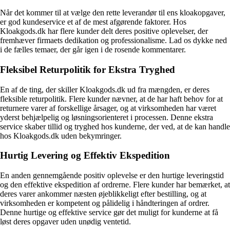
Når det kommer til at vælge den rette leverandør til ens kloakopgaver,
er god kundeservice et af de mest afgørende faktorer. Hos
Kloakgods.dk har flere kunder delt deres positive oplevelser, der
fremhæver firmaets dedikation og professionalisme. Lad os dykke ned
i de fælles temaer, der går igen i de rosende kommentarer.
Fleksibel Returpolitik for Ekstra Tryghed
En af de ting, der skiller Kloakgods.dk ud fra mængden, er deres
fleksible returpolitik. Flere kunder nævner, at de har haft behov for at
returnere varer af forskellige årsager, og at virksomheden har været
yderst behjælpelig og løsningsorienteret i processen. Denne ekstra
service skaber tillid og tryghed hos kunderne, der ved, at de kan handle
hos Kloakgods.dk uden bekymringer.
Hurtig Levering og Effektiv Ekspedition
En anden gennemgående positiv oplevelse er den hurtige leveringstid
og den effektive ekspedition af ordrerne. Flere kunder har bemærket, at
deres varer ankommer næsten øjeblikkeligt efter bestilling, og at
virksomheden er kompetent og pålidelig i håndteringen af ordrer.
Denne hurtige og effektive service gør det muligt for kunderne at få
løst deres opgaver uden unødig ventetid.