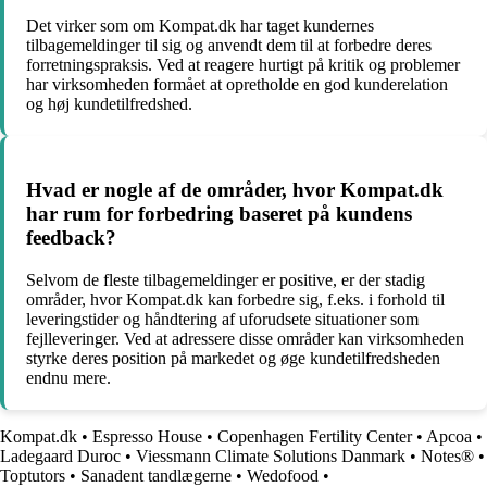
Det virker som om Kompat.dk har taget kundernes
tilbagemeldinger til sig og anvendt dem til at forbedre deres
forretningspraksis. Ved at reagere hurtigt på kritik og problemer
har virksomheden formået at opretholde en god kunderelation
og høj kundetilfredshed.
Hvad er nogle af de områder, hvor Kompat.dk
har rum for forbedring baseret på kundens
feedback?
Selvom de fleste tilbagemeldinger er positive, er der stadig
områder, hvor Kompat.dk kan forbedre sig, f.eks. i forhold til
leveringstider og håndtering af uforudsete situationer som
fejlleveringer. Ved at adressere disse områder kan virksomheden
styrke deres position på markedet og øge kundetilfredsheden
endnu mere.
Kompat.dk
•
Espresso House
•
Copenhagen Fertility Center
•
Apcoa
•
Ladegaard Duroc
•
Viessmann Climate Solutions Danmark
•
Notes®
•
Toptutors
•
Sanadent tandlægerne
•
Wedofood
•