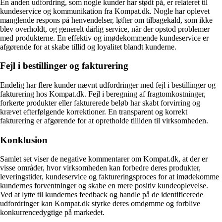
En anden udfordring, som nogle kunder har stødt på, er relateret til
kundeservice og kommunikation fra Kompat.dk. Nogle har oplevet
manglende respons på henvendelser, løfter om tilbagekald, som ikke
blev overholdt, og generelt dårlig service, når der opstod problemer
med produkterne. En effektiv og imødekommende kundeservice er
afgørende for at skabe tillid og loyalitet blandt kunderne.
Fejl i bestillinger og fakturering
Endelig har flere kunder nævnt udfordringer med fejl i bestillinger og
fakturering hos Kompat.dk. Fejl i beregning af fragtomkostninger,
forkerte produkter eller fakturerede beløb har skabt forvirring og
krævet efterfølgende korrektioner. En transparent og korrekt
fakturering er afgørende for at opretholde tilliden til virksomheden.
Konklusion
Samlet set viser de negative kommentarer om Kompat.dk, at der er
visse områder, hvor virksomheden kan forbedre deres produkter,
leveringstider, kundeservice og faktureringsproces for at imødekomme
kundernes forventninger og skabe en mere positiv kundeoplevelse.
Ved at lytte til kundernes feedback og handle på de identificerede
udfordringer kan Kompat.dk styrke deres omdømme og forblive
konkurrencedygtige på markedet.