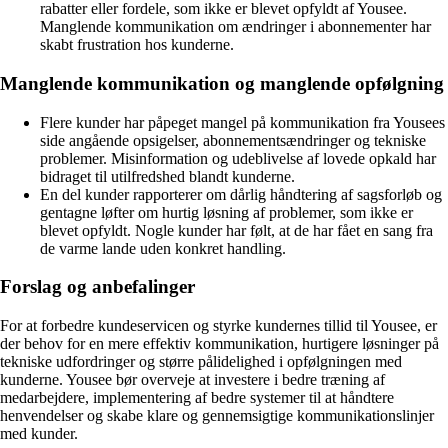
rabatter eller fordele, som ikke er blevet opfyldt af Yousee.
Manglende kommunikation om ændringer i abonnementer har
skabt frustration hos kunderne.
Manglende kommunikation og manglende opfølgning
Flere kunder har påpeget mangel på kommunikation fra Yousees
side angående opsigelser, abonnementsændringer og tekniske
problemer. Misinformation og udeblivelse af lovede opkald har
bidraget til utilfredshed blandt kunderne.
En del kunder rapporterer om dårlig håndtering af sagsforløb og
gentagne løfter om hurtig løsning af problemer, som ikke er
blevet opfyldt. Nogle kunder har følt, at de har fået en sang fra
de varme lande uden konkret handling.
Forslag og anbefalinger
For at forbedre kundeservicen og styrke kundernes tillid til Yousee, er
der behov for en mere effektiv kommunikation, hurtigere løsninger på
tekniske udfordringer og større pålidelighed i opfølgningen med
kunderne. Yousee bør overveje at investere i bedre træning af
medarbejdere, implementering af bedre systemer til at håndtere
henvendelser og skabe klare og gennemsigtige kommunikationslinjer
med kunder.