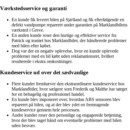
Værkstedsservice og garanti
En kunde fik leveret bilen på Sjælland og fik efterfølgende en
defekt vandpumpe repareret under garantien på Marklandbilens
værksted i Greve.
En anden kunde roser den hurtige og effektive service fra
Patrick og teamet hos Marklandbiler, der håndterede problemer
med bilen efter købet.
Dog var der en negativ oplevelse, hvor en kunde oplevede
problemer med en bil købt uden reklamationsret, hvilket
resulterede i ekstra omkostninger.
Kundeservice ud over det sædvanlige
Flere kunder fremhæver den ekstraordinære kundeservice hos
Marklandbiler, hvor sælgere som Frederik og Malthe har sørget
for en behagelig og professionel handel.
En kunde blev imponeret over, hvordan ABS sensoren blev
repareret på bilen, og at der blev ydet en fremragende
kundeservice gennem hele processen.
Andre kunder roser den personlige og engagerede betjening,
hvor der blev taget hånd om eventuelle problemer med bilen
uden besvær.