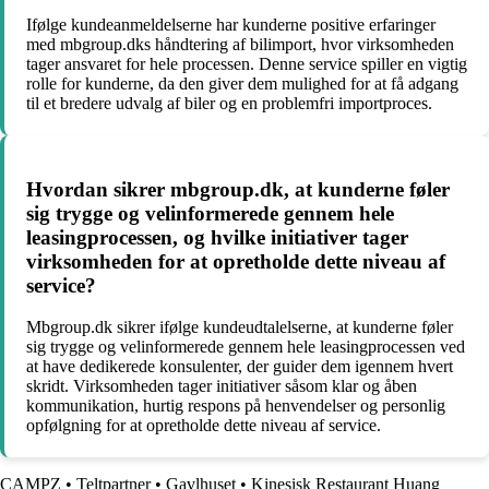
Ifølge kundeanmeldelserne har kunderne positive erfaringer
med mbgroup.dks håndtering af bilimport, hvor virksomheden
tager ansvaret for hele processen. Denne service spiller en vigtig
rolle for kunderne, da den giver dem mulighed for at få adgang
til et bredere udvalg af biler og en problemfri importproces.
Hvordan sikrer mbgroup.dk, at kunderne føler
sig trygge og velinformerede gennem hele
leasingprocessen, og hvilke initiativer tager
virksomheden for at opretholde dette niveau af
service?
Mbgroup.dk sikrer ifølge kundeudtalelserne, at kunderne føler
sig trygge og velinformerede gennem hele leasingprocessen ved
at have dedikerede konsulenter, der guider dem igennem hvert
skridt. Virksomheden tager initiativer såsom klar og åben
kommunikation, hurtig respons på henvendelser og personlig
opfølgning for at opretholde dette niveau af service.
CAMPZ
•
Teltpartner
•
Gavlhuset
•
Kinesisk Restaurant Huang