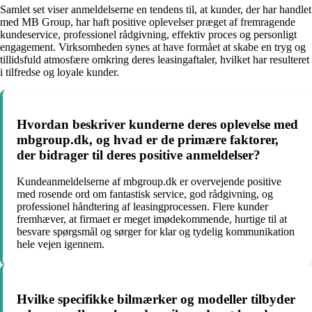
Samlet set viser anmeldelserne en tendens til, at kunder, der har handlet
med MB Group, har haft positive oplevelser præget af fremragende
kundeservice, professionel rådgivning, effektiv proces og personligt
engagement. Virksomheden synes at have formået at skabe en tryg og
tillidsfuld atmosfære omkring deres leasingaftaler, hvilket har resulteret
i tilfredse og loyale kunder.
Hvordan beskriver kunderne deres oplevelse med
mbgroup.dk, og hvad er de primære faktorer,
der bidrager til deres positive anmeldelser?
Kundeanmeldelserne af mbgroup.dk er overvejende positive
med rosende ord om fantastisk service, god rådgivning, og
professionel håndtering af leasingprocessen. Flere kunder
fremhæver, at firmaet er meget imødekommende, hurtige til at
besvare spørgsmål og sørger for klar og tydelig kommunikation
hele vejen igennem.
Hvilke specifikke bilmærker og modeller tilbyder