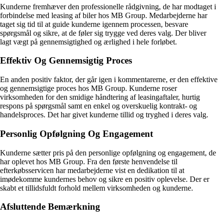
Kunderne fremhæver den professionelle rådgivning, de har modtaget i
forbindelse med leasing af biler hos MB Group. Medarbejderne har
taget sig tid til at guide kunderne igennem processen, besvare
spørgsmål og sikre, at de føler sig trygge ved deres valg. Der bliver
lagt vægt på gennemsigtighed og ærlighed i hele forløbet.
Effektiv Og Gennemsigtig Proces
En anden positiv faktor, der går igen i kommentarerne, er den effektive
og gennemsigtige proces hos MB Group. Kunderne roser
virksomheden for den smidige håndtering af leasingaftaler, hurtig
respons på spørgsmål samt en enkel og overskuelig kontrakt- og
handelsproces. Det har givet kunderne tillid og tryghed i deres valg.
Personlig Opfølgning Og Engagement
Kunderne sætter pris på den personlige opfølgning og engagement, de
har oplevet hos MB Group. Fra den første henvendelse til
efterkøbsservicen har medarbejderne vist en dedikation til at
imødekomme kundernes behov og sikre en positiv oplevelse. Der er
skabt et tillidsfuldt forhold mellem virksomheden og kunderne.
Afsluttende Bemærkning