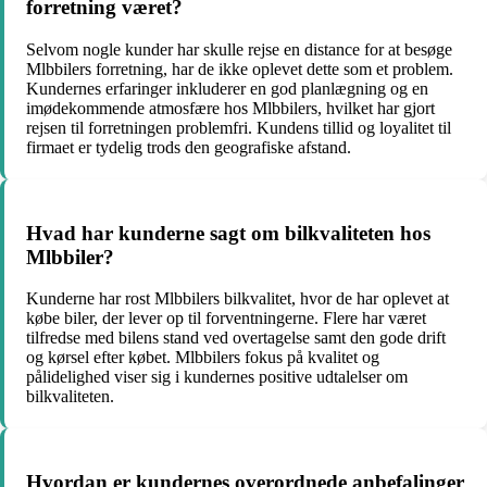
forretning været?
Selvom nogle kunder har skulle rejse en distance for at besøge
Mlbbilers forretning, har de ikke oplevet dette som et problem.
Kundernes erfaringer inkluderer en god planlægning og en
imødekommende atmosfære hos Mlbbilers, hvilket har gjort
rejsen til forretningen problemfri. Kundens tillid og loyalitet til
firmaet er tydelig trods den geografiske afstand.
Hvad har kunderne sagt om bilkvaliteten hos
Mlbbiler?
Kunderne har rost Mlbbilers bilkvalitet, hvor de har oplevet at
købe biler, der lever op til forventningerne. Flere har været
tilfredse med bilens stand ved overtagelse samt den gode drift
og kørsel efter købet. Mlbbilers fokus på kvalitet og
pålidelighed viser sig i kundernes positive udtalelser om
bilkvaliteten.
Hvordan er kundernes overordnede anbefalinger