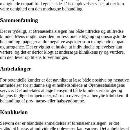
manglende empati fra lægens side. Disse oplevelser viser, at der kan
være uenighed om den modtagne behandling.
Sammenfatning
Det er tydeligt, at Ørenæsehalslægen har både tilfredse og utilfredse
kunder. Mens nogle roser den professionelle tilgang og omsorgsfulde
behandling, påpeger andre negative aspekter som manglende empati
og arrogance. Det er vigtigt at huske, at individuelle oplevelser kan
variere, og det er derfor klogt at undersøge klinikkens ry og vurdere,
om den lever op til ens forventninger.
Anbefalinger
For potentielle kunder er det gavnligt at læse både positive og negative
anmeldelser for at danne sig et helhedsbillede af Ørenæsehalslægens
service. Det anbefales at tage hensyn til både kunders erfaringer og
lægens faglige kompetencer, når man overvejer at benytte klinikken til
behandling af øre-, næse- eller halssygdomme.
Konklusion
Selvom der er blandede anmeldelser af Ørenæsehalslægen, er det
vigtigt at huske, at individuelle oplevelser kan variere. Det anbefales at