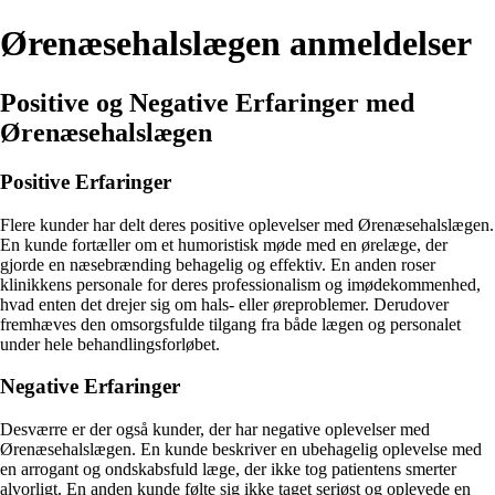
Ørenæsehalslægen anmeldelser
Positive og Negative Erfaringer med
Ørenæsehalslægen
Positive Erfaringer
Flere kunder har delt deres positive oplevelser med Ørenæsehalslægen.
En kunde fortæller om et humoristisk møde med en ørelæge, der
gjorde en næsebrænding behagelig og effektiv. En anden roser
klinikkens personale for deres professionalism og imødekommenhed,
hvad enten det drejer sig om hals- eller øreproblemer. Derudover
fremhæves den omsorgsfulde tilgang fra både lægen og personalet
under hele behandlingsforløbet.
Negative Erfaringer
Desværre er der også kunder, der har negative oplevelser med
Ørenæsehalslægen. En kunde beskriver en ubehagelig oplevelse med
en arrogant og ondskabsfuld læge, der ikke tog patientens smerter
alvorligt. En anden kunde følte sig ikke taget seriøst og oplevede en