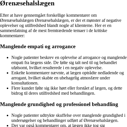
Ørenæsehalslægen
Efter at have gennemgået forskellige kommentarer om
Ørenæsehalslægen Ørenæsehalslægen, er der et mønster af negative
oplevelser og utilfredshed blandt nogle af klienterne. Her er en
sammenfatning af de mest fremtrædende temaer i de kritiske
kommentarer:
Manglende empati og arrogance
Nogle patienter beskrev en oplevelse af arrogance og manglende
empati fra lægens side. De følte sig talt ned til og behandlet
ufølsomt, hvilket resulterede i en negativ oplevelse.
Enkelte kommentarer nævnte, at lægen optrådte nedladende og
arrogant, hvilket skabte en ubehagelig atmosfære under
konsultationen.
Flere kunder følte sig ikke hørt eller forstået af lægen, og dette
bidrog til deres utilfredshed med behandlingen.
Manglende grundighed og professionel behandling
Nogle patienter udtrykte skuffelse over manglende grundighed i
undersøgelser og behandlinger udført af Ørenæsehalslægen.
Der var også kommentarer om, at lægen ikke tog sig