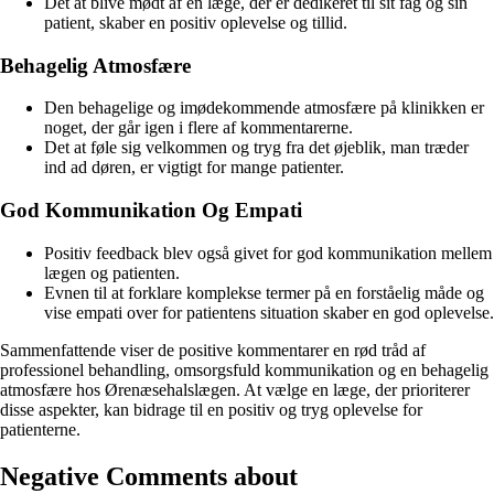
Det at blive mødt af en læge, der er dedikeret til sit fag og sin
patient, skaber en positiv oplevelse og tillid.
Behagelig Atmosfære
Den behagelige og imødekommende atmosfære på klinikken er
noget, der går igen i flere af kommentarerne.
Det at føle sig velkommen og tryg fra det øjeblik, man træder
ind ad døren, er vigtigt for mange patienter.
God Kommunikation Og Empati
Positiv feedback blev også givet for god kommunikation mellem
lægen og patienten.
Evnen til at forklare komplekse termer på en forståelig måde og
vise empati over for patientens situation skaber en god oplevelse.
Sammenfattende viser de positive kommentarer en rød tråd af
professionel behandling, omsorgsfuld kommunikation og en behagelig
atmosfære hos Ørenæsehalslægen. At vælge en læge, der prioriterer
disse aspekter, kan bidrage til en positiv og tryg oplevelse for
patienterne.
Negative Comments about