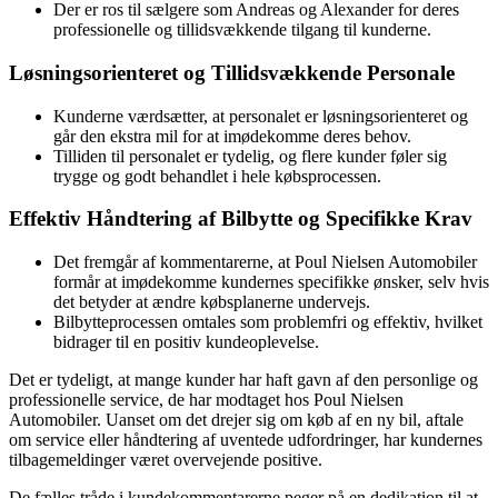
Der er ros til sælgere som Andreas og Alexander for deres
professionelle og tillidsvækkende tilgang til kunderne.
Løsningsorienteret og Tillidsvækkende Personale
Kunderne værdsætter, at personalet er løsningsorienteret og
går den ekstra mil for at imødekomme deres behov.
Tilliden til personalet er tydelig, og flere kunder føler sig
trygge og godt behandlet i hele købsprocessen.
Effektiv Håndtering af Bilbytte og Specifikke Krav
Det fremgår af kommentarerne, at Poul Nielsen Automobiler
formår at imødekomme kundernes specifikke ønsker, selv hvis
det betyder at ændre købsplanerne undervejs.
Bilbytteprocessen omtales som problemfri og effektiv, hvilket
bidrager til en positiv kundeoplevelse.
Det er tydeligt, at mange kunder har haft gavn af den personlige og
professionelle service, de har modtaget hos Poul Nielsen
Automobiler. Uanset om det drejer sig om køb af en ny bil, aftale
om service eller håndtering af uventede udfordringer, har kundernes
tilbagemeldinger været overvejende positive.
De fælles tråde i kundekommentarerne peger på en dedikation til at