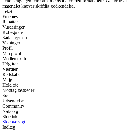
tjene penge gennem samarbejdsaftaler med forhandlere. Genbrug af
materialet kræver skriftlig godkendelse.
Tekst
Freebies
Rabatter
Vurderinger
Købeguide
Sådan gør du
Visninger
Profil
Min profil
Medlemskab
Udgifter
Værdier
Redskaber
Miljø
Hold øje
Modtag beskeder
Social
Udsendelse
Community
Nabolag
Sidelinks
Sideoversigt
Indlæg