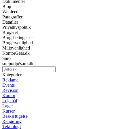
Dokumenter
Blog
Webfeed
Paragraffer
Datafiler
Privatlivspolitik
Brugsret
Brugsbetingelser
Brugervenlighed
Miljøvenlighed
KontorGear.dk
Saro
support@saro.dk
Kategorier
Reklame
Events
Revision
Kontor
Lejemål
Lager
Kurser
Beskæftigelse
Rengøring
Teknologi