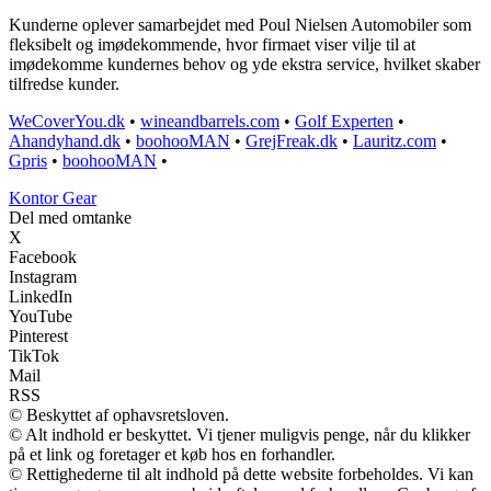
Kunderne oplever samarbejdet med Poul Nielsen Automobiler som
fleksibelt og imødekommende, hvor firmaet viser vilje til at
imødekomme kundernes behov og yde ekstra service, hvilket skaber
tilfredse kunder.
WeCoverYou.dk
•
wineandbarrels.com
•
Golf Experten
•
Ahandyhand.dk
•
boohooMAN
•
GrejFreak.dk
•
Lauritz.com
•
Gpris
•
boohooMAN
•
Kontor Gear
Del med omtanke
X
Facebook
Instagram
LinkedIn
YouTube
Pinterest
TikTok
Mail
RSS
© Beskyttet af ophavsretsloven.
© Alt indhold er beskyttet. Vi tjener muligvis penge, når du klikker
på et link og foretager et køb hos en forhandler.
© Rettighederne til alt indhold på dette website forbeholdes. Vi kan