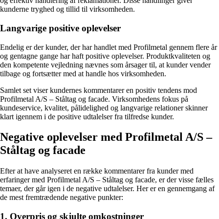
og effektiv håndtering af reklamationer. Disse handlinger giver
kunderne tryghed og tillid til virksomheden.
Langvarige positive oplevelser
Endelig er der kunder, der har handlet med Profilmetal gennem flere år
og gentagne gange har haft positive oplevelser. Produktkvaliteten og
den kompetente vejledning nævnes som årsager til, at kunder vender
tilbage og fortsætter med at handle hos virksomheden.
Samlet set viser kundernes kommentarer en positiv tendens mod
Profilmetal A/S – Ståltag og facade. Virksomhedens fokus på
kundeservice, kvalitet, pålidelighed og langvarige relationer skinner
klart igennem i de positive udtalelser fra tilfredse kunder.
Negative oplevelser med Profilmetal A/S –
Ståltag og facade
Efter at have analyseret en række kommentarer fra kunder med
erfaringer med Profilmetal A/S – Ståltag og facade, er der visse fælles
temaer, der går igen i de negative udtalelser. Her er en gennemgang af
de mest fremtrædende negative punkter:
1. Overpris og skjulte omkostninger