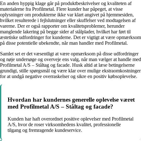
En anden hyppig klage går på produktbeskrivelser og kvaliteten af
materialerne fra Profilmetal. Flere kunder har påpeget, at visse
oplysninger om produkterne ikke var klart angivet på hjemmesiden,
hvilket resulterede i fejlslutninger eller skuffelser ved modtagelsen af
varerne. Der er også rapporter om kvalitetsproblemer, herunder
manglende lakering på begge sider af stålplader, hvilket har ført til
æstetiske udfordringer for kunderne. Det er vigtigt at være opmærksom
på disse potentielle ubekendte, når man handler med Profilmetal.
Samlet set er det væsentligt at være opmærksom på disse udfordringer
og nøje undersøge og overveje ens valg, når man vælger at handle med
Profilmetal A/S – Ståltag og facade. Husk altid at læse betingelserne
grundigt, stille spørgsmål og være klar over mulige ekstraomkostninger
for at undgå negative overraskelser og sikre en positiv købsoplevelse.
Hvordan har kundernes generelle oplevelse været
med Profilmetal A/S – Ståltag og facade?
Kunden har haft overordnet positive oplevelser med Profilmetal
A/S, hvor de roser virksomhedens kvalitet, professionelle
tilgang og fremragende kundeservice.