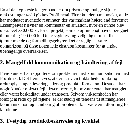
En af de hyppigste klager handler om priserne og mulige skjulte
omkostninger ved køb hos Profilmetal. Flere kunder har anmeldt, at de
har modtaget uventede regninger, der var markant højere end forventet.
Eksempelvis nævner en kommentar en situation, hvor en kunde blev
opkrævet 330.000 kr. for et projekt, som de oprindeligt havde beregnet
til omkring 190.000 kr. Dette skyldtes angiveligt høje priser for
tømrerarbejde og formidlingsgebyrer. Det er vigtigt at være
opmærksom på disse potentielle ekstraomkostninger for at undgå
ubehagelige overraskelser.
2. Mangelfuld kommunikation og håndtering af fejl
Flere kunder har rapporteret om problemer med kommunikationen med
Profilmetal. Det fremhæves, at der har været uklarheder omkring
ordreoplysninger, leveringstider og produktinformation. Desuden har
nogle kunder oplevet fejl i leverancerne, hvor varer enten har manglet
eller været beskadiget under transport. Selvom virksomheden har
forsøgt at rette op på fejlene, er der stadig en tendens til at manglende
kommunikation og håndtering af problemer kan være en udfordring for
kunderne.
3. Tvetydig produktbeskrivelse og kvalitet