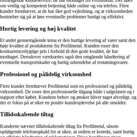
fremragende kundeservice, de har modtaget fra Profilmetal. Der tales
om venlig og kompetent betjening både online og via telefon. Flere
kunder fremhæver, at de har fået god vejledning, og at virksomheden
bestræber sig på at løse eventuelle problemer hurtigt og effektivt.
Hurtig levering og høj kvalitet
Et andet gennemgående tema er den hurtige levering af varer samt den
høje kvalitet af produkterne fra Profilmetal. Kunden roser den
konkurrencedygtige pris i forhold til den gode kvalitet, de har
modtaget. Derudover værdsættes også den omgående håndtering af
eventuelle transportskader og hurtig udsendelse af erstatningsvarer.
Professionel og pålidelig virksomhed
Flere kunder fremhæver Profilmetal som en professionel og pålidelig
virksomhed. De roser den professionelle tilgang både i salgsfasen og i
support efter købet. Kundens behov og ønsker bliver taget alvorligt, og
der er fokus på at sikre en positiv kundeoplevelse på alle områder.
Tillidsskabende tiltag
Kunderne nævner tillidsskabende tiltag fra Profilmetal, såsom
opfølgende telefonopkald for at sikre, at ordren er korrekt, samt hurtig