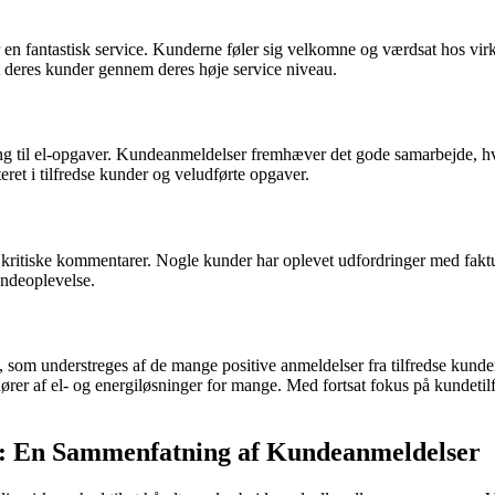
 en fantastisk service. Kunderne føler sig velkomne og værdsat hos v
 deres kunder gennem deres høje service niveau.
ng til el-opgaver. Kundeanmeldelser fremhæver det gode samarbejde, hv
eret i tilfredse kunder og veludførte opgaver.
e kritiske kommentarer. Nogle kunder har oplevet udfordringer med fakt
kundeoplevelse.
om understreges af de mange positive anmeldelser fra tilfredse kunde
ndører af el- og energiløsninger for mange. Med fortsat fokus på kunde
l: En Sammenfatning af Kundeanmeldelser