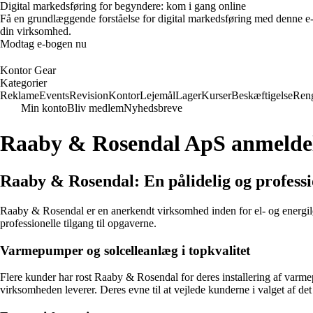
Digital markedsføring for begyndere: kom i gang online
Få en grundlæggende forståelse for digital markedsføring med denne e
din virksomhed.
Modtag e-bogen nu
Kontor Gear
Kategorier
Reklame
Events
Revision
Kontor
Lejemål
Lager
Kurser
Beskæftigelse
Ren
Min konto
Bliv medlem
Nyhedsbreve
Raaby & Rosendal ApS anmelde
Raaby & Rosendal: En pålidelig og profess
Raaby & Rosendal er en anerkendt virksomhed inden for el- og energi
professionelle tilgang til opgaverne.
Varmepumper og solcelleanlæg i topkvalitet
Flere kunder har rost Raaby & Rosendal for deres installering af varm
virksomheden leverer. Deres evne til at vejlede kunderne i valget af det