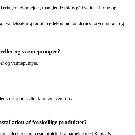
ringer i el-arbejdet, manglende fokus på kvalitetssikring og
og kvalitetssikring for at imødekomme kundernes forventninger og
olceller og varmepumper?
ller og varmepumper.
re, der altid sætter kunden i centrum.
tallation af forskellige produkter?
se om solceller som næste projekt i samarbejde med Raaby &