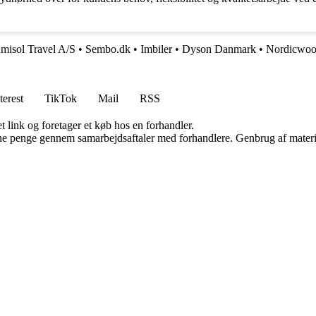
misol Travel A/S
•
Sembo.dk
•
Imbiler
•
Dyson Danmark
•
Nordicwoo
terest
TikTok
Mail
RSS
t link og foretager et køb hos en forhandler.
jene penge gennem samarbejdsaftaler med forhandlere. Genbrug af materi