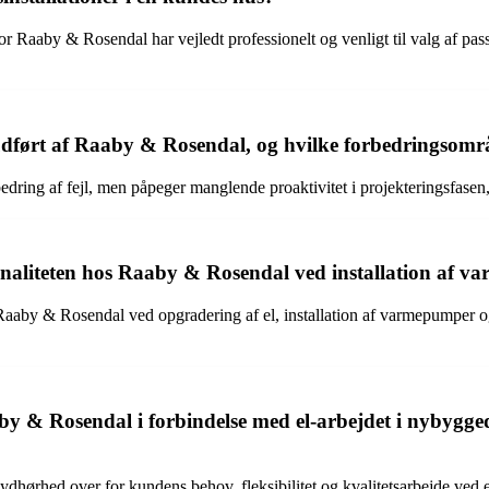
or Raaby & Rosendal har vejledt professionelt og venligt til valg af pas
r udført af Raaby & Rosendal, og hvilke forbedringso
ing af fejl, men påpeger manglende proaktivitet i projekteringsfasen, 
onaliteten hos Raaby & Rosendal ved installation af v
 Raaby & Rosendal ved opgradering af el, installation af varmepumper og
& Rosendal i forbindelse med el-arbejdet i nybygged
hed over for kundens behov, fleksibilitet og kvalitetsarbejde ved el-a