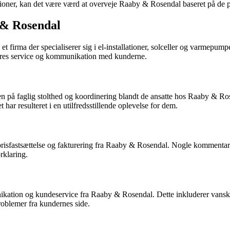
tioner, kan det være værd at overveje Raaby & Rosendal baseret på de pos
 & Rosendal
irma der specialiserer sig i el-installationer, solceller og varmepumpe
 deres service og kommunikation med kunderne.
 på faglig stolthed og koordinering blandt de ansatte hos Raaby & Rose
har resulteret i en utilfredsstillende oplevelse for dem.
prisfastsættelse og fakturering fra Raaby & Rosendal. Nogle kommentare
orklaring.
ikation og kundeservice fra Raaby & Rosendal. Dette inkluderer vans
oblemer fra kundernes side.