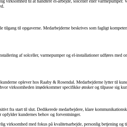
elig virksomhed til at håndtere el-arbejde, solceller eller varmepumpe
ed.
 tilgang til opgaverne. Medarbejderne beskrives som fagligt kompete
 Installering af solceller, varmepumper og el-installationer udføres me
, kunderne oplever hos Raaby & Rosendal. Medarbejderne lytter til kund
en, hvor virksomheden imødekommer specifikke ønsker og tilpasse sig ku
ivt fra start til slut. Dedikerede medarbejdere, klare kommunikationska
der opfylder kundernes behov og forventninger.
ig virksomhed med fokus på kvalitetsarbejde, personlig betjening og til