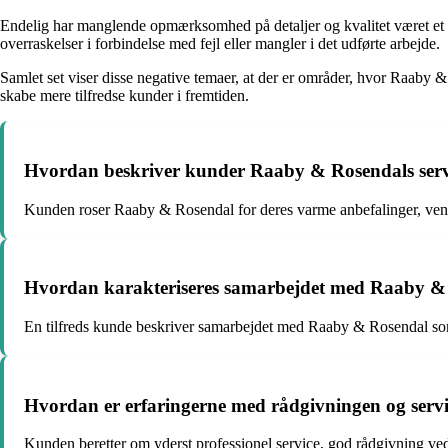
Endelig har manglende opmærksomhed på detaljer og kvalitet været et 
overraskelser i forbindelse med fejl eller mangler i det udførte arbejde.
Samlet set viser disse negative temaer, at der er områder, hvor Raaby
skabe mere tilfredse kunder i fremtiden.
Hvordan beskriver kunder Raaby & Rosendals servic
Kunden roser Raaby & Rosendal for deres varme anbefalinger, venli
Hvordan karakteriseres samarbejdet med Raaby & R
En tilfreds kunde beskriver samarbejdet med Raaby & Rosendal som 
Hvordan er erfaringerne med rådgivningen og servic
Kunden beretter om yderst professionel service, god rådgivning ved