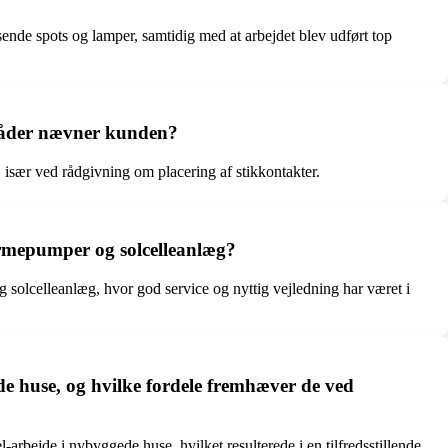
sende spots og lamper, samtidig med at arbejdet blev udført top
mråder nævner kunden?
især ved rådgivning om placering af stikkontakter.
armepumper og solcelleanlæg?
 solcelleanlæg, hvor god service og nyttig vejledning har været i
e huse, og hvilke fordele fremhæver de ved
rbejde i nybyggede huse, hvilket resulterede i en tilfredsstillende