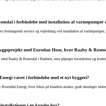
sendal i forbindelse med installation af varmepumpe
s fremragende service og vejledning ved installation af varmepumper,
 byggeprojekt med Eurodan Huse, hvor Raaby & Rosend
de med Raaby & Rosendal i Hadsten, men påpeger forsinkelser og kommu
rgi været i forbindelse med et nyt byggeri?
sendal Energi, hvor fokus på kundens ønsker, gode løsninger inden fo
nstallationer i en kundes hus?