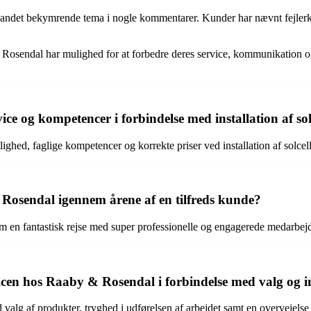
andet bekymrende tema i nogle kommentarer. Kunder har nævnt fejlerklæ
 & Rosendal har mulighed for at forbedre deres service, kommunikation 
e og kompetencer i forbindelse med installation af s
ghed, faglige kompetencer og korrekte priser ved installation af solce
osendal igennem årene af en tilfreds kunde?
en fantastisk rejse med super professionelle og engagerede medarbejde
en hos Raaby & Rosendal i forbindelse med valg og ins
 valg af produkter, tryghed i udførelsen af arbejdet samt en overvejel