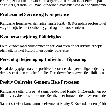
Erfaringer fra kunder kan være afgørende, når man leder efter en pålid
at give dig et indblik i, hvad kunderne værdsætter ved denne virksomh
Professionel Service og Kompetence
Kunderne fremhæver gentagne gange Raaby & Rosendals professionelle
vægtes højt, hvilket skaber tryghed og tillid hos kunderne.
Kvalitetsarbejde og Pålidelighed
Flere kunder roser virksomheden for kvaliteten af det udførte arbejde.
planlagt, hvilket bidrog til en positiv oplevelse.
Personlig Betjening og Individuel Tilpasning
En af de hyppigst nævnte positive faktorer er den personlige betjening
der passer til den enkelte familie. Derudover fremhæves fleksibilitet
Positiv Oplevelse Gennem Hele Processen
Kunderne sætter pris på, at samarbejdet med Raaby & Rosendal var posit
tillid og tryghed hos kunderne. Resultatet er fungerende el-systemer, 
Samlet set viser kundeanmeldelserne, at Raaby & Rosendal er en pålidel