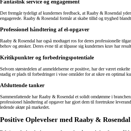
Fantastisk service og engagement
Det fremgår tydeligt af kundernes feedback, at Raaby & Rosendal yder
engagerede. Raaby & Rosendal formår at skabe tillid og tryghed blandt
Professionel håndtering af el-opgaver
Raaby & Rosendal har også modtaget ros for deres professionelle tilga
behov og ønsker. Deres evne til at tilpasse sig kundernes krav har result
Kritikpunkter og forbedringspotentiale
Selvom størstedelen af anmeldelserne er positive, har der været enkelt
stadig er plads til forbedringer i visse områder for at sikre en optimal 
Afsluttende tanker
Sammenfattende har Raaby & Rosendal et solidt omdømme i branchen, s
professionel håndtering af opgaver har gjort dem til foretrukne levera
ledende aktør på markedet.
Positive Oplevelser med Raaby & Rosenda