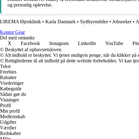
og personlig oplevelse.
LIREMA Øjenklinik
•
Karla Danmark
•
Sydbyensbiler
•
Jobseeker
•
A
Kontor Gear
Del med omtanke
X
Facebook
Instagram
LinkedIn
YouTube
Pin
© Beskyttet af ophavsretsloven.
© Alt indhold er beskyttet. Vi tjener muligvis penge, når du klikker på e
© Rettighederne til alt indhold på dette website forbeholdes. Vi kan t
Tekst
Freebies
Rabatter
Vurderinger
Købeguide
Sådan gør du
Visninger
Profil
Min profil
Medlemskab
Udgifter
Værdier
Redskaber
Miljø