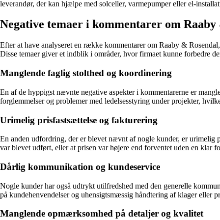
leverandør, der kan hjælpe med solceller, varmepumper eller el-installa
Negative temaer i kommentarer om Raaby
Efter at have analyseret en række kommentarer om Raaby & Rosendal, et f
Disse temaer giver et indblik i områder, hvor firmaet kunne forbedre
Manglende faglig stolthed og koordinering
En af de hyppigst nævnte negative aspekter i kommentarerne er manglen
forglemmelser og problemer med ledelsesstyring under projekter, hvilket 
Urimelig prisfastsættelse og fakturering
En anden udfordring, der er blevet nævnt af nogle kunder, er urimelig 
var blevet udført, eller at prisen var højere end forventet uden en klar f
Dårlig kommunikation og kundeservice
Nogle kunder har også udtrykt utilfredshed med den generelle kommun
på kundehenvendelser og uhensigtsmæssig håndtering af klager eller pr
Manglende opmærksomhed på detaljer og kvalitet