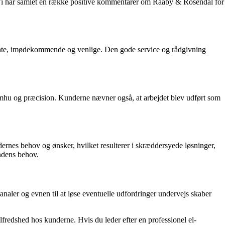
r. Vi har samlet en række positive kommentarer om Raaby & Rosendal for
nte, imødekommende og venlige. Den gode service og rådgivning
d omhu og præcision. Kunderne nævner også, at arbejdet blev udført som
ernes behov og ønsker, hvilket resulterer i skræddersyede løsninger,
ndens behov.
naler og evnen til at løse eventuelle udfordringer undervejs skaber
fredshed hos kunderne. Hvis du leder efter en professionel el-