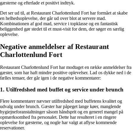
gæsterne og efterlade et positivt indtryk.
Det ser ud til, at Restaurant Charlottenlund Fort har formået at skabe
en helhedsoplevelse, der går ud over blot at servere mad.
Kombinationen af god mad, service i topklasse og en fantastisk
beliggenhed gør stedet til et must-visit for dem, der søger en særlig
oplevelse.
Negative anmeldelser af Restaurant
Charlottenlund Fort
Restaurant Charlottenlund Fort har modtaget en række anmeldelser fra
gæster, som har haft mindre positive oplevelser. Lad os dykke ned i de
fælles temaer, der går igen i de negative kommentarer:
1. Utilfredshed med buffet og service under brunch
Flere kommentarer nævner utilfredshed med buffetens kvalitet og
udvalg under brunch. Gæster har påpeget lange køer, manglende
hygiejneforanstaltninger såsom håndsprit og en generel mangel på
opmærksomhed fra personalet. Dette har resulteret i en ringere
oplevelse for gæsterne, og nogle har valgt at aflyse kommende
reservationer.