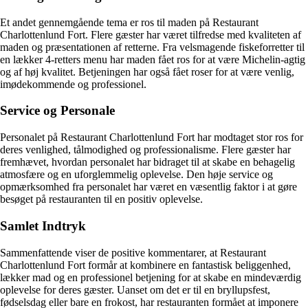
Et andet gennemgående tema er ros til maden på Restaurant
Charlottenlund Fort. Flere gæster har været tilfredse med kvaliteten af
maden og præsentationen af retterne. Fra velsmagende fiskeforretter til
en lækker 4-retters menu har maden fået ros for at være Michelin-agtig
og af høj kvalitet. Betjeningen har også fået roser for at være venlig,
imødekommende og professionel.
Service og Personale
Personalet på Restaurant Charlottenlund Fort har modtaget stor ros for
deres venlighed, tålmodighed og professionalisme. Flere gæster har
fremhævet, hvordan personalet har bidraget til at skabe en behagelig
atmosfære og en uforglemmelig oplevelse. Den høje service og
opmærksomhed fra personalet har været en væsentlig faktor i at gøre
besøget på restauranten til en positiv oplevelse.
Samlet Indtryk
Sammenfattende viser de positive kommentarer, at Restaurant
Charlottenlund Fort formår at kombinere en fantastisk beliggenhed,
lækker mad og en professionel betjening for at skabe en mindeværdig
oplevelse for deres gæster. Uanset om det er til en bryllupsfest,
fødselsdag eller bare en frokost, har restauranten formået at imponere