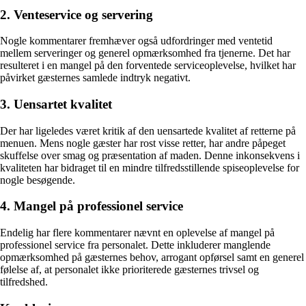
2. Venteservice og servering
Nogle kommentarer fremhæver også udfordringer med ventetid
mellem serveringer og generel opmærksomhed fra tjenerne. Det har
resulteret i en mangel på den forventede serviceoplevelse, hvilket har
påvirket gæsternes samlede indtryk negativt.
3. Uensartet kvalitet
Der har ligeledes været kritik af den uensartede kvalitet af retterne på
menuen. Mens nogle gæster har rost visse retter, har andre påpeget
skuffelse over smag og præsentation af maden. Denne inkonsekvens i
kvaliteten har bidraget til en mindre tilfredsstillende spiseoplevelse for
nogle besøgende.
4. Mangel på professionel service
Endelig har flere kommentarer nævnt en oplevelse af mangel på
professionel service fra personalet. Dette inkluderer manglende
opmærksomhed på gæsternes behov, arrogant opførsel samt en generel
følelse af, at personalet ikke prioriterede gæsternes trivsel og
tilfredshed.