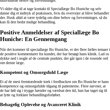
individuelle behov og forventninger.
Vi råder dig til at tage kontakt til Speciallæge Bo Huniche og selv
danne dig et indtryk af praksissen, hvis du overvejer at blive behandlet
der. Husk altid at være tydelig om dine behov og forventninger, så du
kan få den bedst mulige behandling.
Positive Anmeldelser af Speciallæge Bo
Huniche: En Gennemgang
Når det kommer til speciallæge Bo Huniche, er der flere fælles temaer i
de positive kommentarer fra kunder, der har besøgt hans klinik. Lad os
dykke ned i nogle af de centrale punkter, der går igen i de rosende ord
om denne læge.
Kompetent og Omsorgsfuld Læge
Et af de mest fremtrædende træk i feedbacken om Bo Huniche er hans
kompetence og omsorgsfulde tilgang til patienterne. Flere nævner, at
de har følt sig i trygge hænder og værdsat den tid, han har taget sig til
at lytte og forklare behandlingsforløbet.
Behagelig Oplevelse og Avanceret Klinik