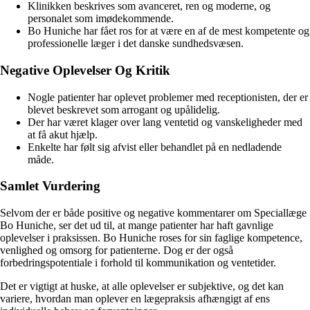
Klinikken beskrives som avanceret, ren og moderne, og
personalet som imødekommende.
Bo Huniche har fået ros for at være en af de mest kompetente og
professionelle læger i det danske sundhedsvæsen.
Negative Oplevelser Og Kritik
Nogle patienter har oplevet problemer med receptionisten, der er
blevet beskrevet som arrogant og upålidelig.
Der har været klager over lang ventetid og vanskeligheder med
at få akut hjælp.
Enkelte har følt sig afvist eller behandlet på en nedladende
måde.
Samlet Vurdering
Selvom der er både positive og negative kommentarer om Speciallæge
Bo Huniche, ser det ud til, at mange patienter har haft gavnlige
oplevelser i praksissen. Bo Huniche roses for sin faglige kompetence,
venlighed og omsorg for patienterne. Dog er der også
forbedringspotentiale i forhold til kommunikation og ventetider.
Det er vigtigt at huske, at alle oplevelser er subjektive, og det kan
variere, hvordan man oplever en lægepraksis afhængigt af ens