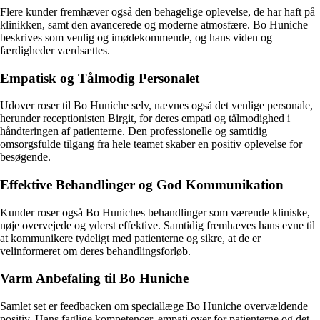
Flere kunder fremhæver også den behagelige oplevelse, de har haft på
klinikken, samt den avancerede og moderne atmosfære. Bo Huniche
beskrives som venlig og imødekommende, og hans viden og
færdigheder værdsættes.
Empatisk og Tålmodig Personalet
Udover roser til Bo Huniche selv, nævnes også det venlige personale,
herunder receptionisten Birgit, for deres empati og tålmodighed i
håndteringen af patienterne. Den professionelle og samtidig
omsorgsfulde tilgang fra hele teamet skaber en positiv oplevelse for
besøgende.
Effektive Behandlinger og God Kommunikation
Kunder roser også Bo Huniches behandlinger som værende kliniske,
nøje overvejede og yderst effektive. Samtidig fremhæves hans evne til
at kommunikere tydeligt med patienterne og sikre, at de er
velinformeret om deres behandlingsforløb.
Varm Anbefaling til Bo Huniche
Samlet set er feedbacken om speciallæge Bo Huniche overvældende
positiv. Hans faglige kompetencer, empati over for patienterne og det