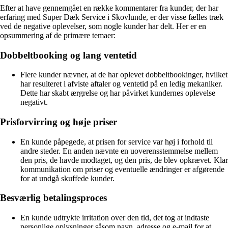
Efter at have gennemgået en række kommentarer fra kunder, der har
erfaring med Super Dæk Service i Skovlunde, er der visse fælles træk
ved de negative oplevelser, som nogle kunder har delt. Her er en
opsummering af de primære temaer:
Dobbeltbooking og lang ventetid
Flere kunder nævner, at de har oplevet dobbeltbookinger, hvilket
har resulteret i afviste aftaler og ventetid på en ledig mekaniker.
Dette har skabt ærgrelse og har påvirket kundernes oplevelse
negativt.
Prisforvirring og høje priser
En kunde påpegede, at prisen for service var høj i forhold til
andre steder. En anden nævnte en uoverensstemmelse mellem
den pris, de havde modtaget, og den pris, de blev opkrævet. Klar
kommunikation om priser og eventuelle ændringer er afgørende
for at undgå skuffede kunder.
Besværlig betalingsproces
En kunde udtrykte irritation over den tid, det tog at indtaste
personlige oplysninger såsom navn, adresse og e-mail for at