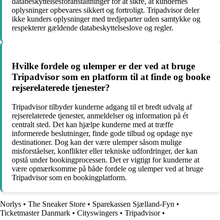
databeskyttelsesforanstaltninger for at sikre, at kundernes
oplysninger opbevares sikkert og fortroligt. Tripadvisor deler
ikke kunders oplysninger med tredjeparter uden samtykke og
respekterer gældende databeskyttelseslove og regler.
Hvilke fordele og ulemper er der ved at bruge
Tripadvisor som en platform til at finde og booke
rejserelaterede tjenester?
Tripadvisor tilbyder kunderne adgang til et bredt udvalg af
rejserelaterede tjenester, anmeldelser og information på ét
centralt sted. Det kan hjælpe kunderne med at træffe
informerede beslutninger, finde gode tilbud og opdage nye
destinationer. Dog kan der være ulemper såsom mulige
misforståelser, konflikter eller tekniske udfordringer, der kan
opstå under bookingprocessen. Det er vigtigt for kunderne at
være opmærksomme på både fordele og ulemper ved at bruge
Tripadvisor som en bookingplatform.
Norlys
•
The Sneaker Store
•
Sparekassen Sjælland-Fyn
•
Ticketmaster Danmark
•
Cityswingers
•
Tripadvisor
•