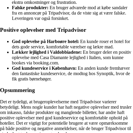
ekstra omkostninger og frustration.
Falske produkter:
En bruger advarede mod at købe sandaler
fra en annoncør på Tripadvisor, da de viste sig at være falske.
Leveringen var også forsinket.
Positive oplevelser med Tripadvisor
God oplevelse på Harboøre hotel:
En kunde roser et hotel for
dets gode service, komfortable værelser og lækre mad.
Lækker lejlighed i Valdobbiadene:
En bruger deler en positiv
oplevelse med Casa Diamante lejlighed i Italien, som kunne
bookes via booking.com.
God kundeservice i København:
En anden kunde fremhæver
den fantastiske kundeservice, de modtog hos Synoptik, hvor de
fik gratis børnebøger.
Opsummering
Det er tydeligt, at brugeroplevelserne med Tripadvisor varierer
betydeligt. Mens nogle kunder har haft negative oplevelser med trusler
om inkasso, falske produkter og manglende billetter, har andre haft
positive oplevelser med god kundeservice og komfortable ophold på
hoteller. Det er vigtigt for potentielle brugere at være opmærksomme
på både positive og negative anmeldelser, når de bruger Tripadvisor til