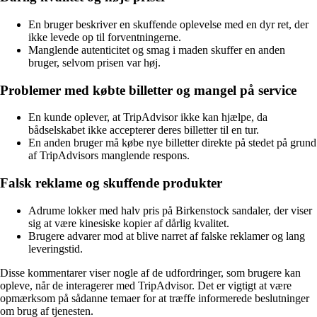
En bruger beskriver en skuffende oplevelse med en dyr ret, der
ikke levede op til forventningerne.
Manglende autenticitet og smag i maden skuffer en anden
bruger, selvom prisen var høj.
Problemer med købte billetter og mangel på service
En kunde oplever, at TripAdvisor ikke kan hjælpe, da
bådselskabet ikke accepterer deres billetter til en tur.
En anden bruger må købe nye billetter direkte på stedet på grund
af TripAdvisors manglende respons.
Falsk reklame og skuffende produkter
Adrume lokker med halv pris på Birkenstock sandaler, der viser
sig at være kinesiske kopier af dårlig kvalitet.
Brugere advarer mod at blive narret af falske reklamer og lang
leveringstid.
Disse kommentarer viser nogle af de udfordringer, som brugere kan
opleve, når de interagerer med TripAdvisor. Det er vigtigt at være
opmærksom på sådanne temaer for at træffe informerede beslutninger
om brug af tjenesten.