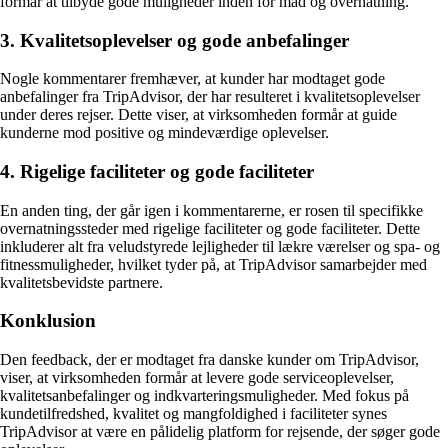
formår at tilbyde gode muligheder inden for mad og overnatning.
3. Kvalitetsoplevelser og gode anbefalinger
Nogle kommentarer fremhæver, at kunder har modtaget gode
anbefalinger fra TripAdvisor, der har resulteret i kvalitetsoplevelser
under deres rejser. Dette viser, at virksomheden formår at guide
kunderne mod positive og mindeværdige oplevelser.
4. Rigelige faciliteter og gode faciliteter
En anden ting, der går igen i kommentarerne, er rosen til specifikke
overnatningssteder med rigelige faciliteter og gode faciliteter. Dette
inkluderer alt fra veludstyrede lejligheder til lækre værelser og spa- og
fitnessmuligheder, hvilket tyder på, at TripAdvisor samarbejder med
kvalitetsbevidste partnere.
Konklusion
Den feedback, der er modtaget fra danske kunder om TripAdvisor,
viser, at virksomheden formår at levere gode serviceoplevelser,
kvalitetsanbefalinger og indkvarteringsmuligheder. Med fokus på
kundetilfredshed, kvalitet og mangfoldighed i faciliteter synes
TripAdvisor at være en pålidelig platform for rejsende, der søger gode