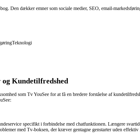
-bog. Den dækker emner som sociale medier, SEO, email-markedsføring 
gøring
Teknologi
 og Kundetilfredshed
virksomhed som Tv YouSee for at få en bredere forståelse af kundetilfr
ouSee:
undeservice specifikt i forbindelse med chatfunktionen. Længere svartid
roblemer med Tv-boksen, der kræver gentagne genstarter uden effektiv 