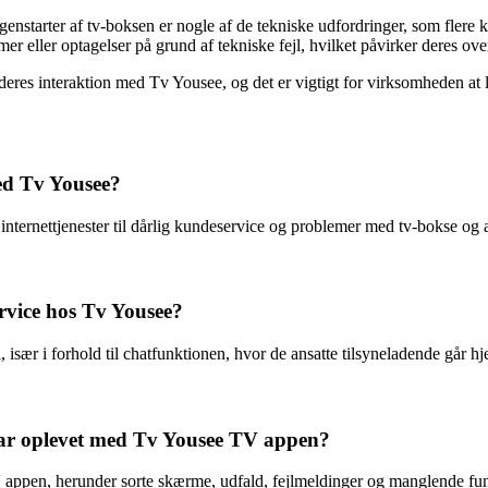
 genstarter af tv-boksen er nogle af de tekniske udfordringer, som flere
r eller optagelser på grund af tekniske fejl, hvilket påvirker deres ove
deres interaktion med Tv Yousee, og det er vigtigt for virksomheden at 
ed Tv Yousee?
nternettjenester til dårlig kundeservice og problemer med tv-bokse og 
rvice hos Tv Yousee?
ær i forhold til chatfunktionen, hvor de ansatte tilsyneladende går h
 har oplevet med Tv Yousee TV appen?
ppen, herunder sorte skærme, udfald, fejlmeldinger og manglende fu