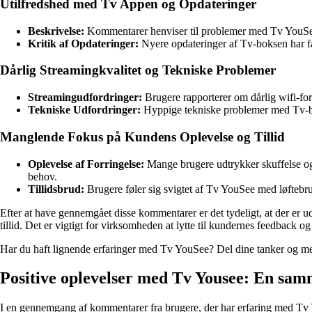
Utilfredshed med Tv Appen og Opdateringer
Beskrivelse:
Kommentarer henviser til problemer med Tv YouSee a
Kritik af Opdateringer:
Nyere opdateringer af Tv-boksen har få
Dårlig Streamingkvalitet og Tekniske Problemer
Streamingudfordringer:
Brugere rapporterer om dårlig wifi-for
Tekniske Udfordringer:
Hyppige tekniske problemer med Tv-bok
Manglende Fokus på Kundens Oplevelse og Tillid
Oplevelse af Forringelse:
Mange brugere udtrykker skuffelse og 
behov.
Tillidsbrud:
Brugere føler sig svigtet af Tv YouSee med løftebru
Efter at have gennemgået disse kommentarer er det tydeligt, at der er 
tillid. Det er vigtigt for virksomheden at lytte til kundernes feedback
Har du haft lignende erfaringer med Tv YouSee? Del dine tanker og 
Positive oplevelser med Tv Yousee: En sa
I en gennemgang af kommentarer fra brugere, der har erfaring med Tv You