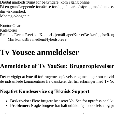
Digital markedsføring for begyndere: kom i gang online
Få en grundlæggende forståelse for digital markedsføring med denne e
din virksomhed.
Modtag e-bogen nu
Kontor Gear
Kategorier
Reklame
Events
Revision
Kontor
Lejemål
Lager
Kurser
Beskæftigelse
Ren
Min konto
Bliv medlem
Nyhedsbreve
Tv Yousee anmeldelser
Anmeldelse af Tv YouSee: Brugeroplevelser
Det er vigtigt at lytte til forbrugernes oplevelser og meninger om en 
de indsamlede kommentarer fra danskere, der har erfaringer med Tv Y
Negativt Kundeservice og Teknisk Support
Beskrivelse:
Flere brugere kritiserer YouSee for uprofessionel k
Problemer:
Nogle brugere har haft udfald, fejlmeddelelser og p