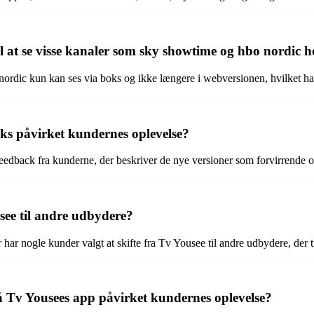
l at se visse kanaler som sky showtime og hbo nordic 
rdic kun kan ses via boks og ikke længere i webversionen, hvilket har f
ks påvirket kundernes oplevelse?
edback fra kunderne, der beskriver de nye versioner som forvirrende og
see til andre udbydere?
har nogle kunder valgt at skifte fra Tv Yousee til andre udbydere, der t
å Tv Yousees app påvirket kundernes oplevelse?