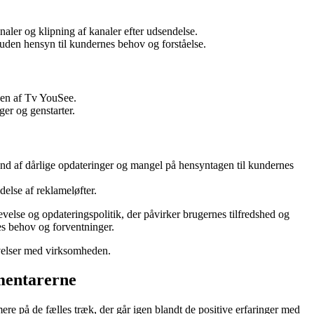
ler og klipning af kanaler efter udsendelse.
uden hensyn til kundernes behov og forståelse.
lsen af Tv YouSee.
er og genstarter.
nd af dårlige opdateringer og mangel på hensyntagen til kundernes
else af reklameløfter.
else og opdateringspolitik, der påvirker brugernes tilfredshed og
nes behov og forventninger.
velser med virksomheden.
mentarerne
re på de fælles træk, der går igen blandt de positive erfaringer med