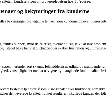
 kvaliteten, kundeservicen og brugeroplevelsen hos Tv Yousee.
 temaer og bekymringer fra kunderne
fælles bekymringer og negative temaer, som kunderne oplever i deres in
teknisk support, hvor de føler sig overladt til sig selv i at løse probl
 i stedet blive henvist til chatrobotter skaber frustration og utilfredsh
pen, herunder sort skærm, fejlmeddelelser, udfald og manglende funk
hed, vanskeligheder med at navigere og manglende funktionalitet, hvilke
evere bestemte tjenester såsom visse kanaler eller funktioner, som ikke 
her den leverede kvalitet, hvilket resulterer i skuffede kunder, der føle