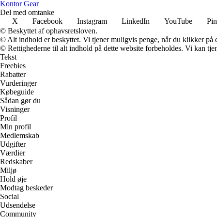
Kontor Gear
Del med omtanke
X
Facebook
Instagram
LinkedIn
YouTube
Pin
© Beskyttet af ophavsretsloven.
© Alt indhold er beskyttet. Vi tjener muligvis penge, når du klikker på e
© Rettighederne til alt indhold på dette website forbeholdes. Vi kan t
Tekst
Freebies
Rabatter
Vurderinger
Købeguide
Sådan gør du
Visninger
Profil
Min profil
Medlemskab
Udgifter
Værdier
Redskaber
Miljø
Hold øje
Modtag beskeder
Social
Udsendelse
Community