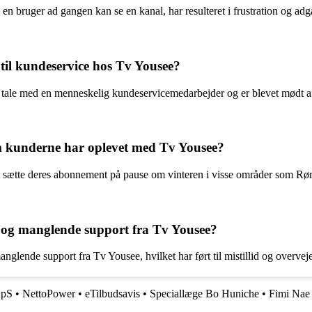
 en bruger ad gangen kan se en kanal, har resulteret i frustration og 
il kundeservice hos Tv Yousee?
tale med en menneskelig kundeservicemedarbejder og er blevet mødt af di
om kunderne har oplevet med Tv Yousee?
 sætte deres abonnement på pause om vinteren i visse områder som Rørvig,
 og manglende support fra Tv Yousee?
glende support fra Tv Yousee, hvilket har ført til mistillid og overve
ApS
•
NettoPower
•
eTilbudsavis
•
Speciallæge Bo Huniche
•
Fimi Nae