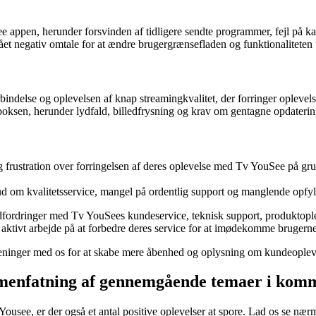
ppen, herunder forsvinden af tidligere sendte programmer, fejl på kana
et negativ omtale for at ændre brugergrænsefladen og funktionaliteten 
bindelse og oplevelsen af knap streamingkvalitet, der forringer opleve
sen, herunder lydfald, billedfrysning og krav om gentagne opdatering
frustration over forringelsen af deres oplevelse med Tv YouSee på gru
d om kvalitetsservice, mangel på ordentlig support og manglende opfyld
udfordringer med Tv YouSees kundeservice, teknisk support, produktoplev
 og aktivt arbejde på at forbedre deres service for at imødekomme bruger
meninger med os for at skabe mere åbenhed og oplysning om kundeople
mmenfatning af gennemgående temaer i kom
see, er der også et antal positive oplevelser at spore. Lad os se nærme