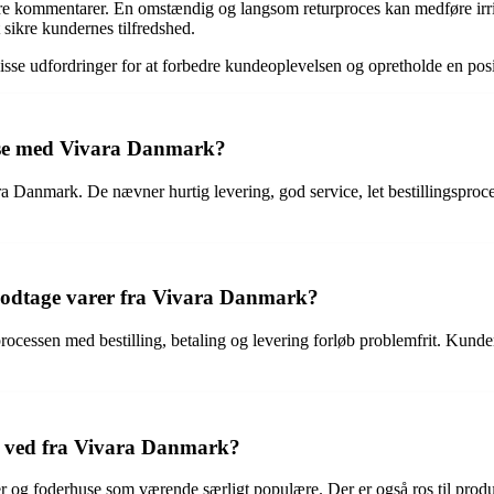
e kommentarer. En omstændig og langsom returproces kan medføre irritat
 sikre kundernes tilfredshed.
 disse udfordringer for at forbedre kundeoplevelsen og opretholde en pos
else med Vivara Danmark?
Danmark. De nævner hurtig levering, god service, let bestillingsproces
modtage varer fra Vivara Danmark?
ocessen med bestilling, betaling og levering forløb problemfrit. Kund
e ved fra Vivara Danmark?
g foderhuse som værende særligt populære. Der er også ros til produkter