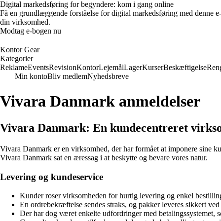
Digital markedsføring for begyndere: kom i gang online
Få en grundlæggende forståelse for digital markedsføring med denne e
din virksomhed.
Modtag e-bogen nu
Kontor Gear
Kategorier
Reklame
Events
Revision
Kontor
Lejemål
Lager
Kurser
Beskæftigelse
Ren
Min konto
Bliv medlem
Nyhedsbreve
Vivara Danmark anmeldelser
Vivara Danmark: En kundecentreret virkso
Vivara Danmark er en virksomhed, der har formået at imponere sine kunde
Vivara Danmark sat en æressag i at beskytte og bevare vores natur.
Levering og kundeservice
Kunder roser virksomheden for hurtig levering og enkel bestilli
En ordrebekræftelse sendes straks, og pakker leveres sikkert ve
Der har dog været enkelte udfordringer med betalingssystemet, 