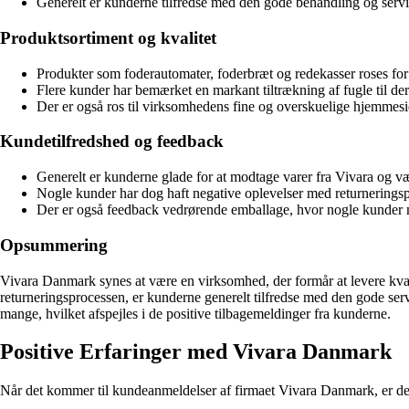
Generelt er kunderne tilfredse med den gode behandling og serv
Produktsortiment og kvalitet
Produkter som foderautomater, foderbræt og redekasser roses for d
Flere kunder har bemærket en markant tiltrækning af fugle til der
Der er også ros til virksomhedens fine og overskuelige hjemmeside
Kundetilfredshed og feedback
Generelt er kunderne glade for at modtage varer fra Vivara og væ
Nogle kunder har dog haft negative oplevelser med returnering
Der er også feedback vedrørende emballage, hvor nogle kunder m
Opsummering
Vivara Danmark synes at være en virksomhed, der formår at levere kvali
returneringsprocessen, er kunderne generelt tilfredse med den gode ser
mange, hvilket afspejles i de positive tilbagemeldinger fra kunderne.
Positive Erfaringer med Vivara Danmark
Når det kommer til kundeanmeldelser af firmaet Vivara Danmark, er der