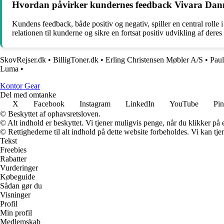
Hvordan påvirker kundernes feedback Vivara Dan
Kundens feedback, både positiv og negativ, spiller en central roll
relationen til kunderne og sikre en fortsat positiv udvikling af deres
SkovRejser.dk
•
BilligToner.dk
•
Erling Christensen Møbler A/S
•
Paul
Luma
•
Kontor Gear
Del med omtanke
X
Facebook
Instagram
LinkedIn
YouTube
Pin
© Beskyttet af ophavsretsloven.
© Alt indhold er beskyttet. Vi tjener muligvis penge, når du klikker på e
© Rettighederne til alt indhold på dette website forbeholdes. Vi kan t
Tekst
Freebies
Rabatter
Vurderinger
Købeguide
Sådan gør du
Visninger
Profil
Min profil
Medlemskab