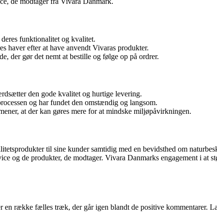
ice, de modtager fra Vivara Danmark.
eres funktionalitet og kvalitet.
es haver efter at have anvendt Vivaras produkter.
, der gør det nemt at bestille og følge op på ordrer.
rdsætter den gode kvalitet og hurtige levering.
sprocessen og har fundet den omstændig og langsom.
ener, at der kan gøres mere for at mindske miljøpåvirkningen.
tetsprodukter til sine kunder samtidig med en bevidsthed om naturbesky
vice og de produkter, de modtager. Vivara Danmarks engagement i at stø
 en række fælles træk, der går igen blandt de positive kommentarer. L