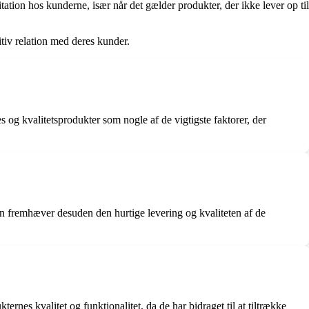
ion hos kunderne, især når det gælder produkter, der ikke lever op til
itiv relation med deres kunder.
 og kvalitetsprodukter som nogle af de vigtigste faktorer, der
en fremhæver desuden den hurtige levering og kvaliteten af de
nes kvalitet og funktionalitet, da de har bidraget til at tiltrække