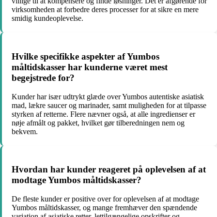
villige til at kompensere og finde løsninger. Det er afgørende for
virksomheden at forbedre deres processer for at sikre en mere
smidig kundeoplevelse.
Hvilke specifikke aspekter af Yumbos
måltidskasser har kunderne været mest
begejstrede for?
Kunder har især udtrykt glæde over Yumbos autentiske asiatisk
mad, lækre saucer og marinader, samt muligheden for at tilpasse
styrken af retterne. Flere nævner også, at alle ingredienser er
nøje afmålt og pakket, hvilket gør tilberedningen nem og
bekvem.
Hvordan har kunder reageret på oplevelsen af at
modtage Yumbos måltidskasser?
De fleste kunder er positive over for oplevelsen af at modtage
Yumbos måltidskasser, og mange fremhæver den spændende
variation af asiatiske retter, lettilgængelige opskrifter og