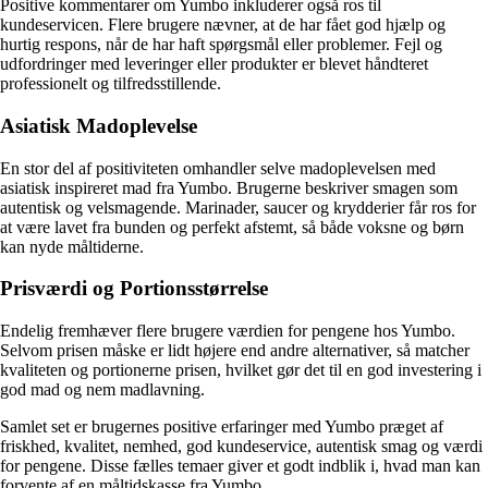
Positive kommentarer om Yumbo inkluderer også ros til
kundeservicen. Flere brugere nævner, at de har fået god hjælp og
hurtig respons, når de har haft spørgsmål eller problemer. Fejl og
udfordringer med leveringer eller produkter er blevet håndteret
professionelt og tilfredsstillende.
Asiatisk Madoplevelse
En stor del af positiviteten omhandler selve madoplevelsen med
asiatisk inspireret mad fra Yumbo. Brugerne beskriver smagen som
autentisk og velsmagende. Marinader, saucer og krydderier får ros for
at være lavet fra bunden og perfekt afstemt, så både voksne og børn
kan nyde måltiderne.
Prisværdi og Portionsstørrelse
Endelig fremhæver flere brugere værdien for pengene hos Yumbo.
Selvom prisen måske er lidt højere end andre alternativer, så matcher
kvaliteten og portionerne prisen, hvilket gør det til en god investering i
god mad og nem madlavning.
Samlet set er brugernes positive erfaringer med Yumbo præget af
friskhed, kvalitet, nemhed, god kundeservice, autentisk smag og værdi
for pengene. Disse fælles temaer giver et godt indblik i, hvad man kan
forvente af en måltidskasse fra Yumbo.