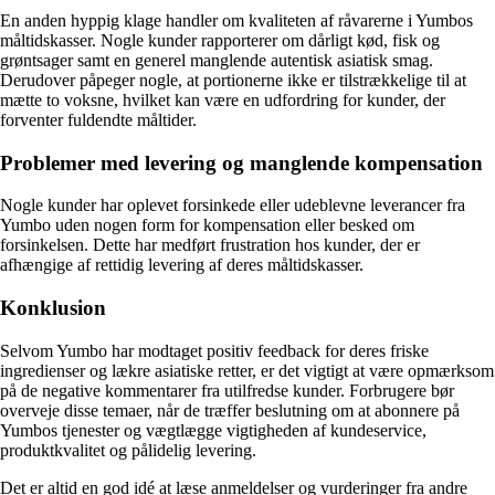
En anden hyppig klage handler om kvaliteten af råvarerne i Yumbos
måltidskasser. Nogle kunder rapporterer om dårligt kød, fisk og
grøntsager samt en generel manglende autentisk asiatisk smag.
Derudover påpeger nogle, at portionerne ikke er tilstrækkelige til at
mætte to voksne, hvilket kan være en udfordring for kunder, der
forventer fuldendte måltider.
Problemer med levering og manglende kompensation
Nogle kunder har oplevet forsinkede eller udeblevne leverancer fra
Yumbo uden nogen form for kompensation eller besked om
forsinkelsen. Dette har medført frustration hos kunder, der er
afhængige af rettidig levering af deres måltidskasser.
Konklusion
Selvom Yumbo har modtaget positiv feedback for deres friske
ingredienser og lækre asiatiske retter, er det vigtigt at være opmærksom
på de negative kommentarer fra utilfredse kunder. Forbrugere bør
overveje disse temaer, når de træffer beslutning om at abonnere på
Yumbos tjenester og vægtlægge vigtigheden af kundeservice,
produktkvalitet og pålidelig levering.
Det er altid en god idé at læse anmeldelser og vurderinger fra andre