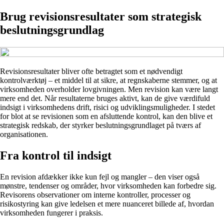
Brug revisionsresultater som strategisk
beslutningsgrundlag
Revisionsresultater bliver ofte betragtet som et nødvendigt
kontrolværktøj – et middel til at sikre, at regnskaberne stemmer, og at
virksomheden overholder lovgivningen. Men revision kan være langt
mere end det. Når resultaterne bruges aktivt, kan de give værdifuld
indsigt i virksomhedens drift, risici og udviklingsmuligheder. I stedet
for blot at se revisionen som en afsluttende kontrol, kan den blive et
strategisk redskab, der styrker beslutningsgrundlaget på tværs af
organisationen.
Fra kontrol til indsigt
En revision afdækker ikke kun fejl og mangler – den viser også
mønstre, tendenser og områder, hvor virksomheden kan forbedre sig.
Revisorens observationer om interne kontroller, processer og
risikostyring kan give ledelsen et mere nuanceret billede af, hvordan
virksomheden fungerer i praksis.