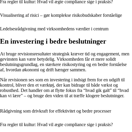
Fra regler til kultur: Hvad vil ægte compliance sige i praksis?
Visualisering af risici – gør komplekse risikobudskaber forståelige
Ledelsesrådgivning med virksomhedens værdier i centrum
En investering i bedre beslutninger
At bruge revisionsresultater strategisk kræver tid og engagement, men
gevinsten kan være betydelig. Virksomheden får et mere solidt
beslutningsgrundlag, en stærkere risikostyring og en bedre forståelse
af, hvordan økonomi og drift hænger sammen.
Når revisionen ses som en investering i indsigt frem for en udgift til
kontrol, bliver den et værktøj, der kan bidrage til både vækst og
robusthed. Det handler om at flytte fokus fra “hvad gik galt” til “hvad
kan vi lære” – og bruge den viden til at træffe klogere beslutninger.
Rådgivning som drivkraft for effektivitet og bedre processer
Fra regler til kultur: Hvad vil ægte compliance sige i praksis?