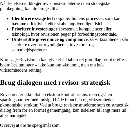
Når ledelsen inddrager revisionsresultaterne i den strategiske
planlægning, kan de bruges til at:
Identificere svage led
i organisationens processer, som kan
hæmme effektivitet eller skabe unødvendige risici.
Prioritere investeringer
i systemer, kompetencer eller
teknologi, hvor revisionen peger på forbedringspotentiale.
Understøtte governance og compliance
, så virksomheden står
stærkere over for myndigheder, investorer og
samarbejdspartnere.
Kort sagt: Revisionen kan give et faktabaseret grundlag for at træffe
bedre beslutninger – ikke kun om økonomi, men om hele
virksomhedens retning.
Brug dialogen med revisor strategisk
Revisoren er ikke blot en ekstern kontrolinstans, men også en
sparringspartner med indsigt i både branchen og virksomhedens
økonomiske struktur. Ved at bruge revisionsmøderne som en strategisk
dialog frem for en formel gennemgang, kan ledelsen få langt mere ud
af samarbejdet.
Overvej at drøfte spørgsmål som: