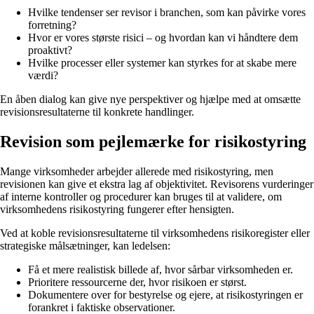
Hvilke tendenser ser revisor i branchen, som kan påvirke vores
forretning?
Hvor er vores største risici – og hvordan kan vi håndtere dem
proaktivt?
Hvilke processer eller systemer kan styrkes for at skabe mere
værdi?
En åben dialog kan give nye perspektiver og hjælpe med at omsætte
revisionsresultaterne til konkrete handlinger.
Revision som pejlemærke for risikostyring
Mange virksomheder arbejder allerede med risikostyring, men
revisionen kan give et ekstra lag af objektivitet. Revisorens vurderinger
af interne kontroller og procedurer kan bruges til at validere, om
virksomhedens risikostyring fungerer efter hensigten.
Ved at koble revisionsresultaterne til virksomhedens risikoregister eller
strategiske målsætninger, kan ledelsen:
Få et mere realistisk billede af, hvor sårbar virksomheden er.
Prioritere ressourcerne der, hvor risikoen er størst.
Dokumentere over for bestyrelse og ejere, at risikostyringen er
forankret i faktiske observationer.